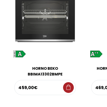
HORNO BEKO
HORN
BBIMA13302BMPE
shopping_bag
459,00€
469,