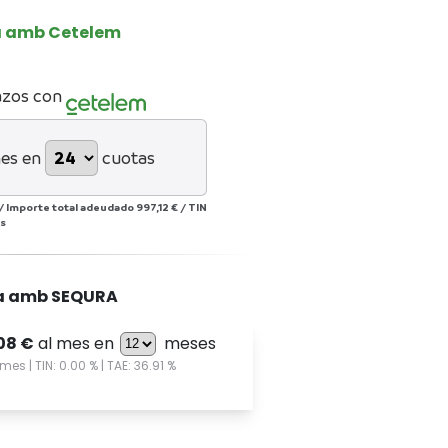
a amb Cetelem
azos con
es en
cuotas
/
Importe total adeudado
997,12 €
/
TIN
s
a amb SEQURA