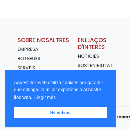
SOBRE NOSALTRES
ENLLAÇOS
D'INTERÈS
EMPRESA
NOTÍCIES
BOTIGUES
SOSTENIBILITAT
SERVEIS
TRANSPORT
Aquest lloc web utilitza cookies per garantir
TREBALLA AMB
que obtingui la millor experiència al nostre
NOSALTRES
lloc web.
Llegir més
Ho entenc
Copyright © 2026 CALBET. Tots els drets rese