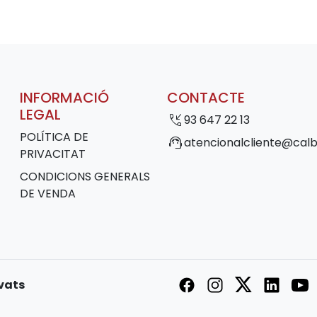
INFORMACIÓ
CONTACTE
LEGAL
phone_callback
93 647 22 13
POLÍTICA DE
support_agent
atencionalcliente@calb
PRIVACITAT
CONDICIONS GENERALS
DE VENDA
rvats