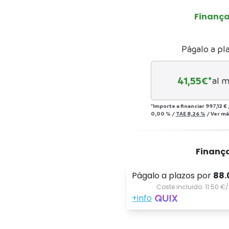
Finanç
Págalo a pl
41,55
€*
al m
*Importe a financiar
997,12 €
0,00 %
/
TAE
8,26 %
/
Ver má
Finanç