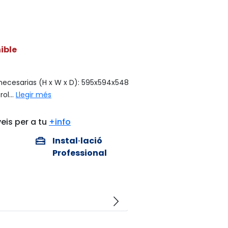
ible
necesarias (H x W x D): 595x594x548
ol...
Llegir més
eis per a tu
+info
home_repair_service
Instal·lació
Professional
arrow_forward_ios