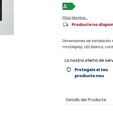
Fitxa tècnica...
local_shipping
Producte no dispon
Dimensiones de instalación 
mmDisplay: LED blanco, contr
La nostra oferta de serv
verified_user
Protegeix el teu
producte nou
Detalls del Producte