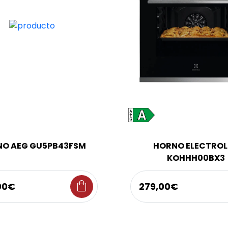
O AEG GU5PB43FSM
HORNO ELECTRO
KOHHH00BX3
shopping_bag
00€
279,00€