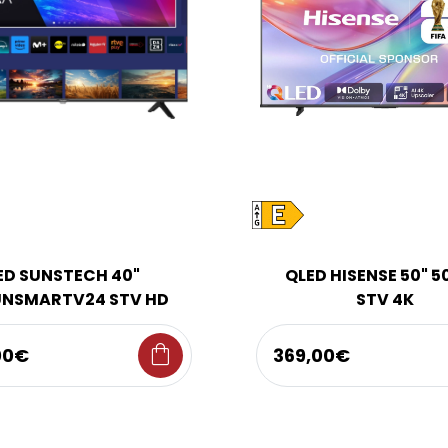
ED SUNSTECH 40"
QLED HISENSE 50" 
NSMARTV24 STV HD
STV 4K
shopping_bag
00€
369,00€