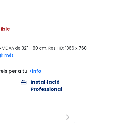
ible
VIDAA de 32" - 80 cm. Res. HD: 1366 x 768
gir més
eis per a tu
+info
home_repair_service
Instal·lació
Professional
arrow_forward_ios