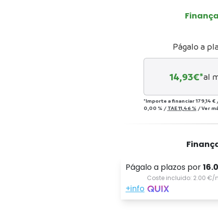
Finanç
Págalo a pl
14,93
€*
al 
*Importe a financiar
179,14 €
0,00 %
/
TAE
11,46 %
/
Ver m
Finanç