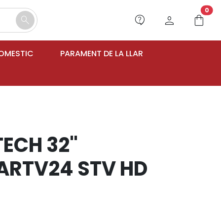
unr
0
contact_support
person
shopping_bag
search
DOMESTIC
PARAMENT DE LA LLAR
TECH 32"
RTV24 STV HD