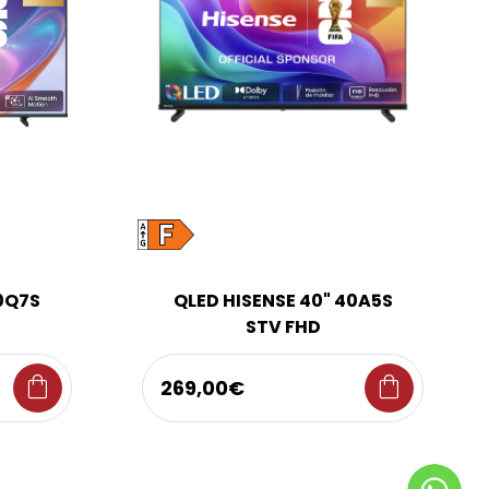
50Q7S
QLED HISENSE 40" 40A5S
STV FHD
shopping_bag
shopping_bag
269,00€