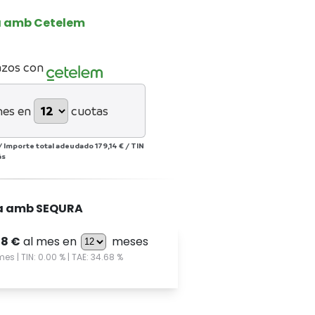
a amb Cetelem
azos con
mes en
cuotas
/
Importe total adeudado
179,14 €
/
TIN
ás
a amb SEQURA