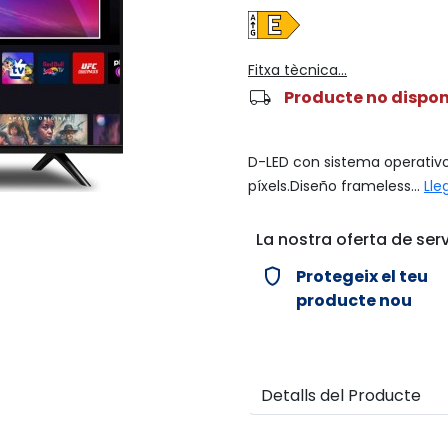
Fitxa tècnica...
local_shipping
Producte no dispon
D-LED con sistema operativo 
píxels.Diseño frameless...
Lle
La nostra oferta de serv
verified_user
Protegeix el teu
producte nou
Detalls del Producte