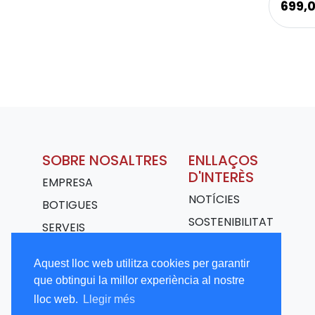
699,
SOBRE NOSALTRES
ENLLAÇOS
D'INTERÈS
EMPRESA
NOTÍCIES
BOTIGUES
SOSTENIBILITAT
SERVEIS
TRANSPORT
Aquest lloc web utilitza cookies per garantir
TREBALLA AMB
que obtingui la millor experiència al nostre
NOSALTRES
lloc web.
Llegir més