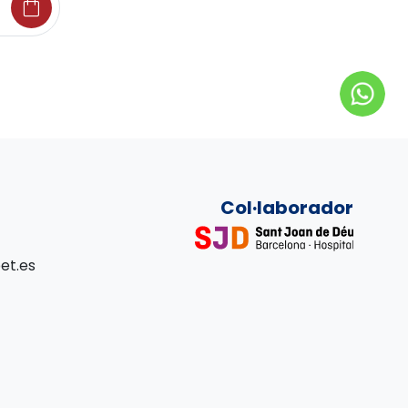
shopping_bag
Col·laborador
et.es