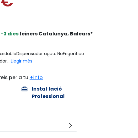
0€
1-3 dies
feiners Catalunya, Balears*
oxidableDispensador agua: NoFrigorífico
or...
Llegir més
eis per a tu
+info
home_repair_service
Instal·lació
Professional
arrow_forward_ios