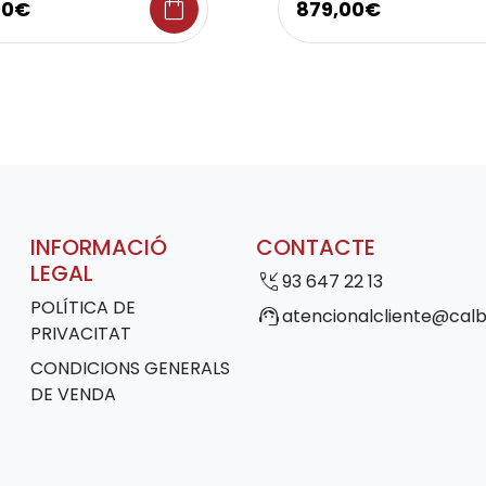
shopping_bag
00€
879,00€
INFORMACIÓ
CONTACTE
LEGAL
phone_callback
93 647 22 13
POLÍTICA DE
support_agent
atencionalcliente@calb
PRIVACITAT
CONDICIONS GENERALS
DE VENDA