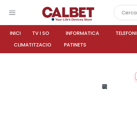
menu
INICI
TV I SO
INFORMATICA
TELEFON
CLIMATITZACIO
PATINETS