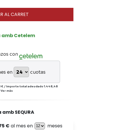
R AL CARRET
a amb Cetelem
azos con
mes en
cuotas
 €
/
Importe total adeudado
1.448,48
/
Ver más
a amb SEQURA