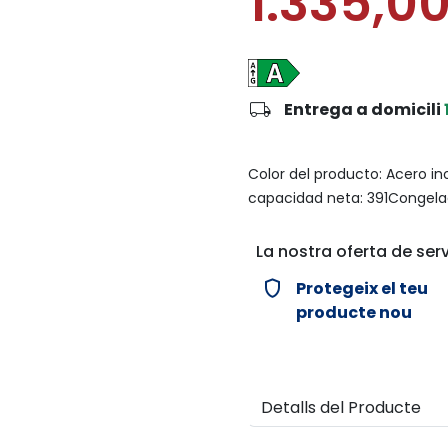
1.335,0
local_shipping
Entrega a domicili
Color del producto: Acero in
capacidad neta: 391Congelad
La nostra oferta de serv
verified_user
Protegeix el teu
producte nou
Detalls del Producte