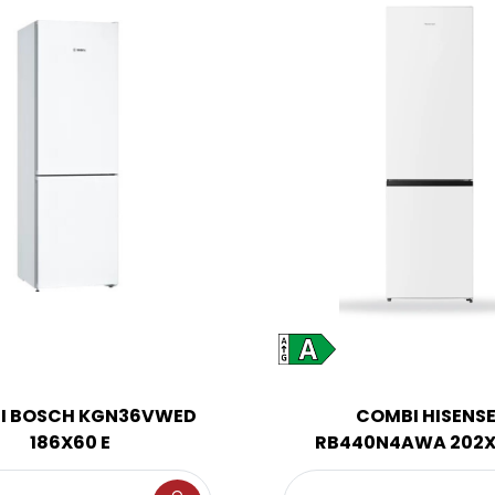
I BOSCH KGN36VWED
COMBI HISENS
186X60 E
RB440N4AWA 202X