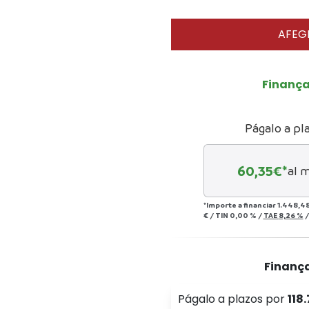
AFEGI
Finanç
Págalo a pl
60,35
€*
al 
*Importe a financiar
1.448,48
€
/
TIN
0,00 %
/
TAE
8,26 %
Finanç