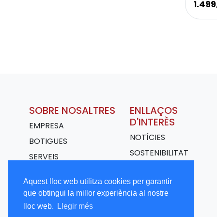
1.49
SOBRE NOSALTRES
ENLLAÇOS
D'INTERÈS
EMPRESA
NOTÍCIES
BOTIGUES
SOSTENIBILITAT
SERVEIS
TRANSPORT
Aquest lloc web utilitza cookies per garantir
TREBALLA AMB
que obtingui la millor experiència al nostre
NOSALTRES
lloc web.
Llegir més