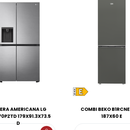
ERA AMERICANA LG
COMBI BEKO B1RCN
0PZTD 179X91.3X73.5
187X60 E
D