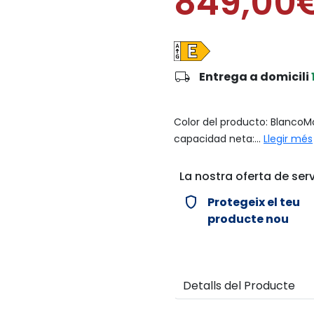
849,00
local_shipping
Entrega a domicili
Color del producto: BlancoMo
capacidad neta:...
Llegir més
La nostra oferta de serv
verified_user
Protegeix el teu
producte nou
Detalls del Producte