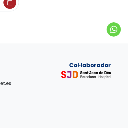
shopping_bag
Col·laborador
et.es