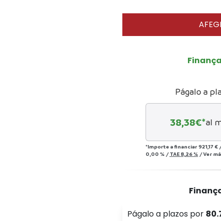
AFEGI
Finanç
Págalo a pl
38,38
€*
al 
*Importe a financiar
921,17 €
0,00 %
/
TAE
8,26 %
/
Ver má
Finanç