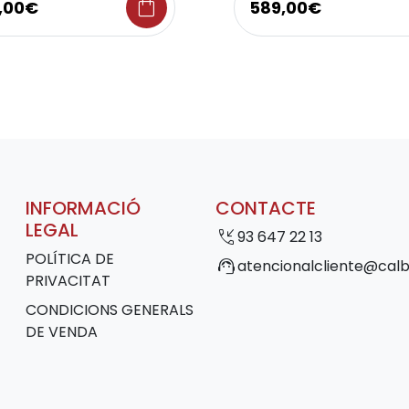
shopping_bag
9,00€
589,00€
INFORMACIÓ
CONTACTE
LEGAL
phone_callback
93 647 22 13
POLÍTICA DE
support_agent
atencionalcliente@calb
PRIVACITAT
CONDICIONS GENERALS
DE VENDA