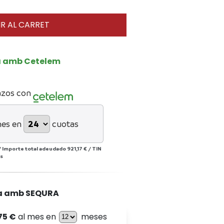
R AL CARRET
a amb Cetelem
azos con
mes en
cuotas
/
Importe total adeudado
921,17 €
/
TIN
s
a amb SEQURA