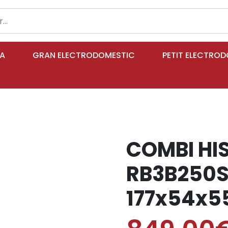
IA
GRAN ELECTRODOMESTIC
PETIT ELECTRO
COMBI HI
RB3B250
177x54x55