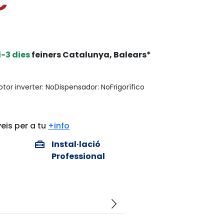
€
1-3 dies
feiners Catalunya, Balears*
tor inverter: NoDispensador: NoFrigorífico
eis per a tu
+info
home_repair_service
Instal·lació
Professional
arrow_forward_ios