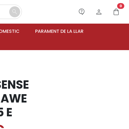
unr
0
contact_support
person
shopping_bag
search
DOMESTIC
PARAMENT DE LA LLAR
SENSE
SAWE
 E