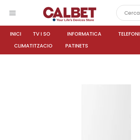
menu
INICI
TV I SO
INFORMATICA
TELEFON
CLIMATITZACIO
PATINETS