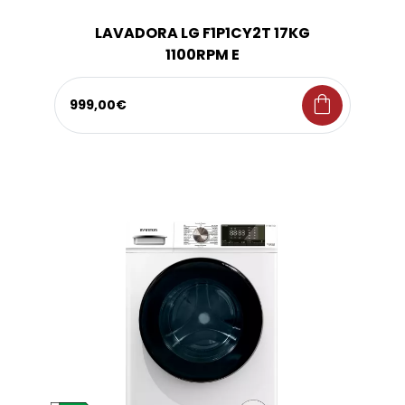
LAVADORA LG F1P1CY2T 17KG
1100RPM E
shopping_bag
999,00€