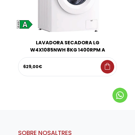
LAVADORA SECADORA LG
W4X1085NWH 8KG 1400RPM A
shopping_bag
629,00€
SOBRE NOSALTRES