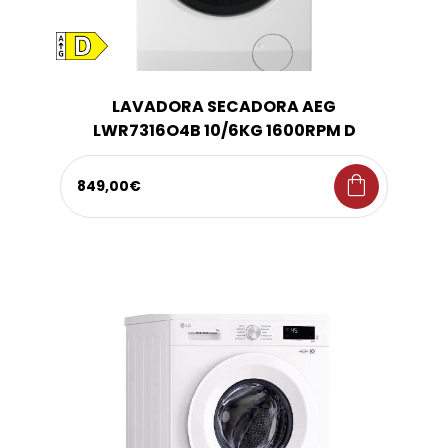
LAVADORA SECADORA AEG
LWR7316O4B 10/6KG 1600RPM D
shopping_bag
849,00€