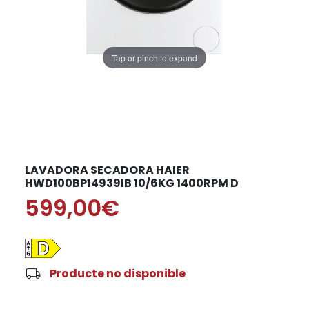
Tap or pinch to expand
LAVADORA SECADORA HAIER
HWD100BP14939IB 10/6KG 1400RPM D
599,00€
local_shipping
Producte no disponible