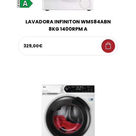
LAVADORA INFINITON WMS84ABN
8KG 1400RPM A
shopping_bag
329,00€