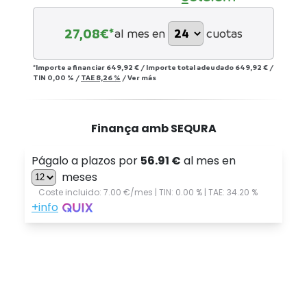
27,08
€*
al mes en
cuotas
*Importe a financiar
649,92 €
/
Importe total adeudado
649,92 €
/
TIN
0,00 %
/
TAE
8,26 %
/
Ver más
Finança amb SEQURA