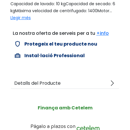
Capacidad de lavado: 10 kgCapacidad de secado: 6
kgMáxima velocidad de centrifugado: 1400Motor...
Llegir més
La nostra oferta de serveis per a tu
+info
verified_user
Protegeix el teu producte nou
home_repair_service
Instal·lació Professional
arrow_forward_ios
Detalls del Producte
Finança amb Cetelem
Págalo a plazos con