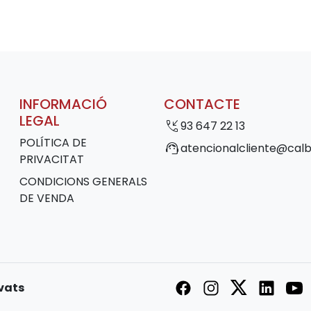
INFORMACIÓ
CONTACTE
LEGAL
phone_callback
93 647 22 13
POLÍTICA DE
support_agent
atencionalcliente@calb
PRIVACITAT
CONDICIONS GENERALS
DE VENDA
rvats