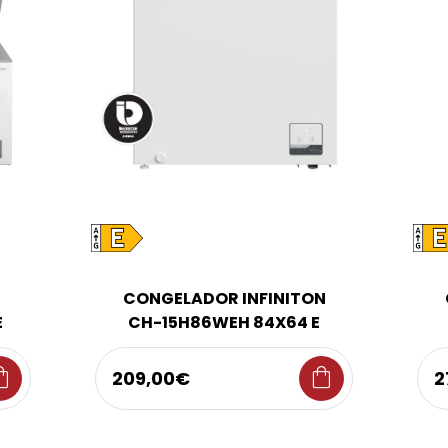
CONGELADOR INFINITON
E
CH-15H86WEH 84X64 E
ng_bag
shopping_bag
209,00€
2