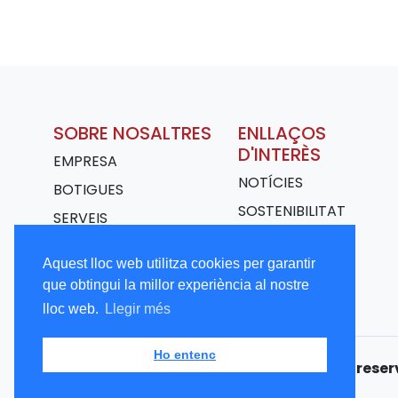
SOBRE NOSALTRES
ENLLAÇOS
D'INTERÈS
EMPRESA
NOTÍCIES
BOTIGUES
SOSTENIBILITAT
SERVEIS
TRANSPORT
Aquest lloc web utilitza cookies per garantir
TREBALLA AMB
que obtingui la millor experiència al nostre
NOSALTRES
lloc web.
Llegir més
Ho entenc
Copyright © 2026 CALBET. Tots els drets rese