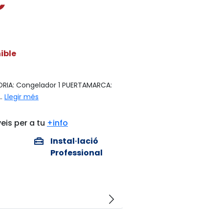
€
ible
IA: Congelador 1 PUERTAMARCA:
..
Llegir més
eis per a tu
+info
home_repair_service
Instal·lació
Professional
arrow_forward_ios