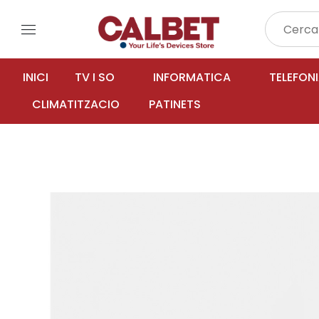
menu
INICI
TV I SO
INFORMATICA
TELEFON
CLIMATITZACIO
PATINETS