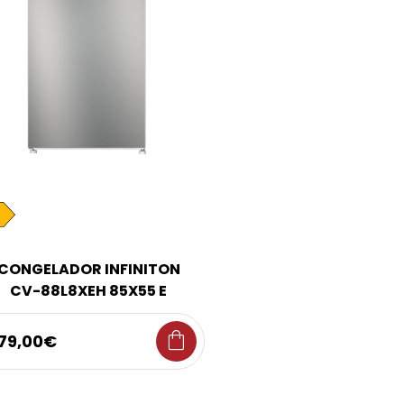
CONGELADOR INFINITON
CV-88L8XEH 85X55 E
shopping_bag
79,00€