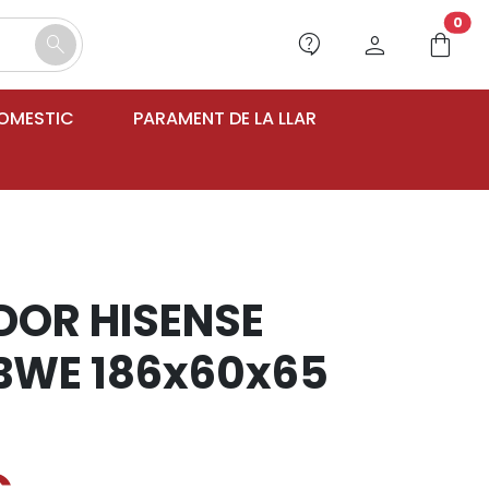
unr
0
contact_support
person
shopping_bag
search
DOMESTIC
PARAMENT DE LA LLAR
OR HISENSE
BWE 186x60x65