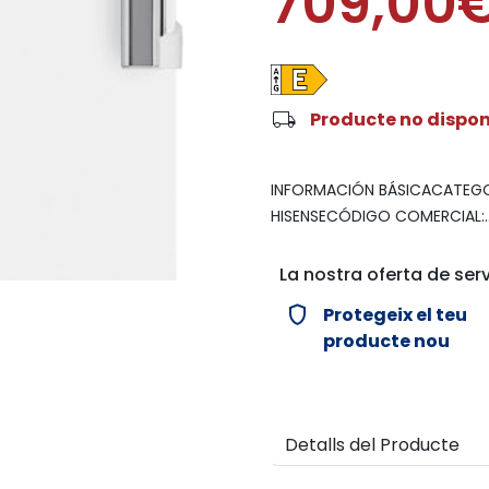
709,00
local_shipping
Producte no dispon
INFORMACIÓN BÁSICACATEGOR
HISENSECÓDIGO COMERCIAL:.
La nostra oferta de serv
verified_user
Protegeix el teu
producte nou
Detalls del Producte