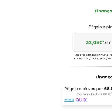
Finanç
Págalo a pl
32,05
€*
al 
*Importe a financiar
769,27 
TIN
0,00 %
/
TAE
8,26 %
/
Ve
Finanç