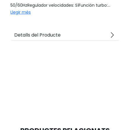
50/60HzRegulador velocidades: SíFunción turbo:...
Llegir més
arrow_forward_ios
Detalls del Producte