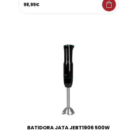
shopping_bag
98,99€
BATIDORA JATA JEBT1906 500W