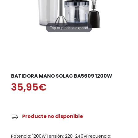
Tap or pinch to expand
BATIDORA MANO SOLAC BA5609 1200W
35,95€
local_shipping
Producte no disponible
Potencia: 1200WTensión: 220-240VFrecuencia: