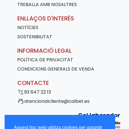
TREBALLA AMB NOSALTRES
ENLLAÇOS D'INTERÈS
NOTÍCIES
SOSTENIBILITAT
INFORMACIÓ LEGAL
POLÍTICA DE PRIVACITAT
CONDICIONS GENERALS DE VENDA
CONTACTE
phone_callback
93 647 22 13
support_agent
atencionalcliente@calbet.es
Col·laborador
Aquest lloc web utilitza cookies per garantir