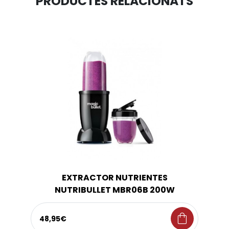
PRODUCTES RELACIONATS
EXTRACTOR NUTRIENTES
NUTRIBULLET MBR06B 200W
shopping_bag
48,95€