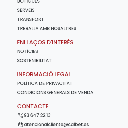
BOTIGUES
SERVEIS
TRANSPORT
TREBALLA AMB NOSALTRES
ENLLAÇOS D'INTERÈS
NOTÍCIES
SOSTENIBILITAT
INFORMACIÓ LEGAL
POLÍTICA DE PRIVACITAT
CONDICIONS GENERALS DE VENDA
CONTACTE
phone_callback
93 647 22 13
support_agent
atencionalcliente@calbet.es