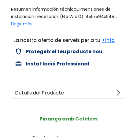
Resumen información técnicaDimensiones de
instalación necesarias (H x W x D): 455x594x548...
Llegir més
La nostra oferta de serveis per a tu
+info
verified_user
Protegeix el teu producte nou
home_repair_service
Instal·lació Professional
arrow_forward_ios
Detalls del Producte
Finança amb Cetelem