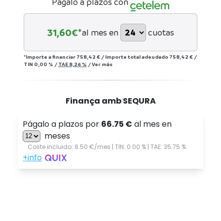
Págalo a plazos con
31,60
€*
al mes en
cuotas
*Importe a financiar
758,42 €
/
Importe total adeudado
758,42 €
/
TIN
0,00 %
/
TAE
8,26 %
/
Ver más
Finança amb SEQURA