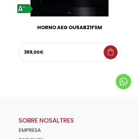
HORNO AEG OU5AB21FSM
shopping_bag
369,00€
SOBRE NOSALTRES
EMPRESA