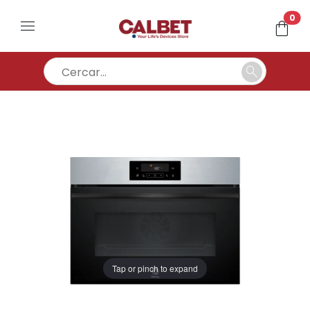
un
0
menu
shopping_bag
search
Tap or pinch to expand