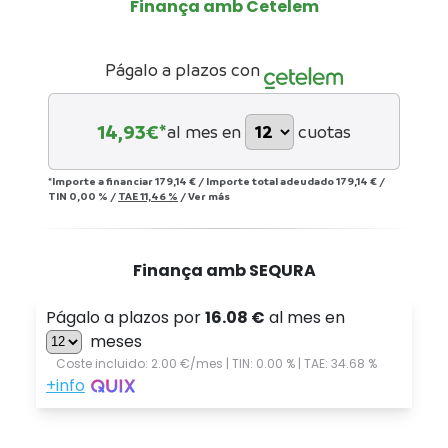
Finança amb Cetelem
Págalo a plazos con
14,93
€*
al mes en
cuotas
*Importe a financiar
179,14 €
/
Importe total adeudado
179,14 €
/
TIN
0,00 %
/
TAE
11,46 %
/
Ver más
Finança amb SEQURA