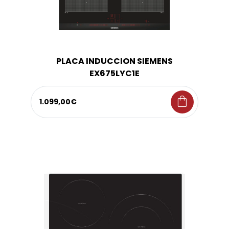
PLACA INDUCCION SIEMENS
EX675LYC1E
shopping_bag
1.099,00€