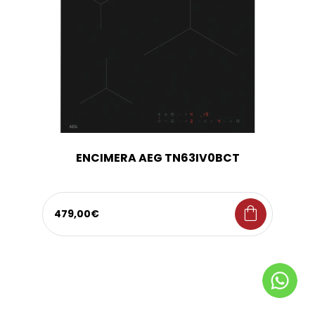
ENCIMERA AEG TN63IV0BCT
shopping_bag
479,00€