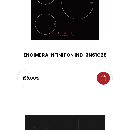
ENCIMERA INFINITON IND-3N61G28
shopping_bag
199,00€