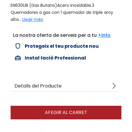
EN630LIB (Gas Butano)Acero inoxidable.3
Quemadores a gas con 1 quemador de triple aroy
alta...
Llegir més
La nostra oferta de serveis per a tu
+info
verified_user
Protegeix el teu producte nou
home_repair_service
Instal·lació Professional
arrow_forward_ios
Detalls del Producte
AFEGIR AL CARRET