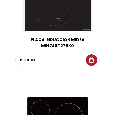
PLACA INDUCCION MIDEA
MIH740T278K0
shopping_bag
199,00€