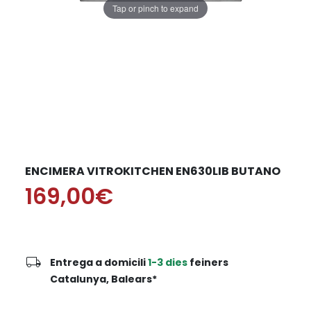
Tap or pinch to expand
ENCIMERA VITROKITCHEN EN630LIB BUTANO
169,00€
local_shipping
Entrega a domicili
1-3 dies
feiners
Catalunya, Balears*