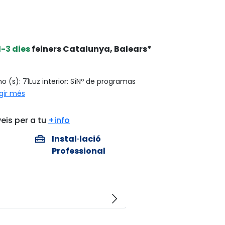
1-3 dies
feiners Catalunya, Balears*
o (s): 71Luz interior: SíNº de programas
egir més
eis per a tu
+info
home_repair_service
Instal·lació
Professional
arrow_forward_ios