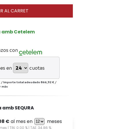
R AL CARRET
a amb Cetelem
azos con
es en
cuotas
€
/
Importe total adeudado
866,92 €
/
r más
a amb SEQURA