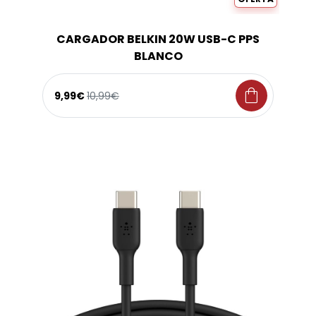
CARGADOR BELKIN 20W USB-C PPS
BLANCO
shopping_bag
9,99€
10,99€