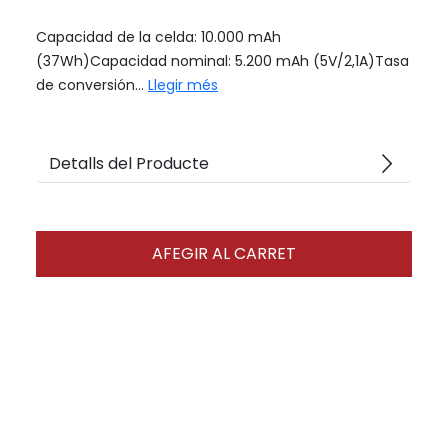
Capacidad de la celda: 10.000 mAh
(37Wh)Capacidad nominal: 5.200 mAh (5V/2,1A)Tasa
de conversión...
Llegir més
arrow_forward_ios
Detalls del Producte
AFEGIR AL CARRET