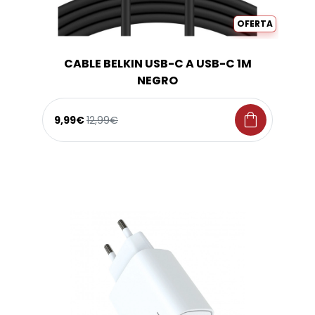
OFERTA
CABLE BELKIN USB-C A USB-C 1M
NEGRO
shopping_bag
9,99€
12,99€