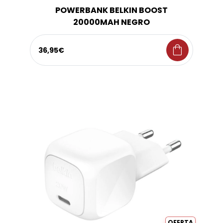
POWERBANK BELKIN BOOST
20000MAH NEGRO
shopping_bag
36,95€
OFERTA