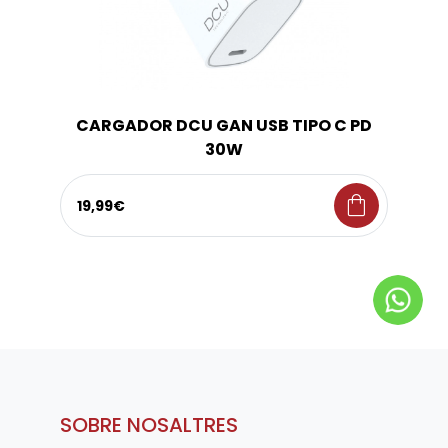
CARGADOR DCU GAN USB TIPO C PD
30W
shopping_bag
19,99€
SOBRE NOSALTRES