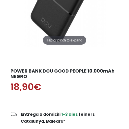
Tap or pinch to expand
POWER BANK DCU GOOD PEOPLE 10.000mAh
NEGRO
18,90€
local_shipping
Entrega a domicili
1-3 dies
feiners
Catalunya, Balears*