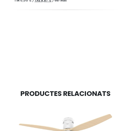
TIN
0,00 %
/
TAE
8,87 %
/
Ver más
PRODUCTES RELACIONATS