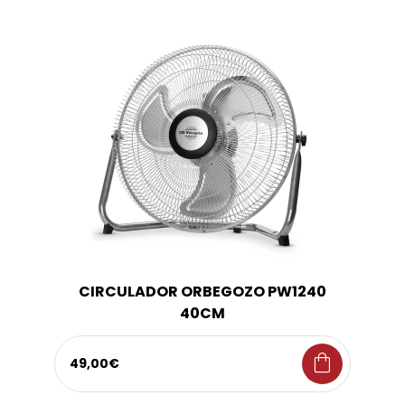
CIRCULADOR ORBEGOZO PW1240
40CM
shopping_bag
49,00€