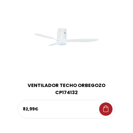
VENTILADOR TECHO ORBEGOZO
CP174132
shopping_bag
82,99€