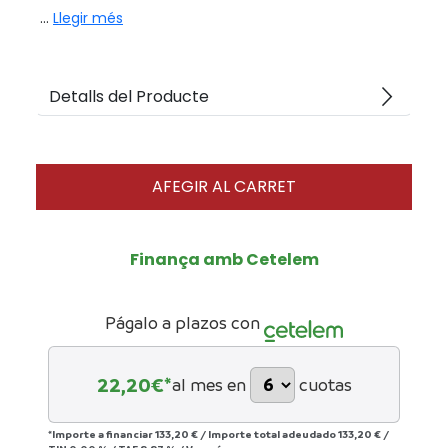
...
Llegir més
arrow_forward_ios
Detalls del Producte
AFEGIR AL CARRET
Finança amb Cetelem
Págalo a plazos con
22,20
€*
al mes en
cuotas
*Importe a financiar
133,20 €
/
Importe total adeudado
133,20 €
/