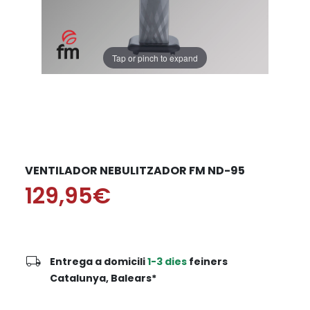
Tap or pinch to expand
VENTILADOR NEBULITZADOR FM ND-95
129,95€
local_shipping
Entrega a domicili
1-3 dies
feiners
Catalunya, Balears*