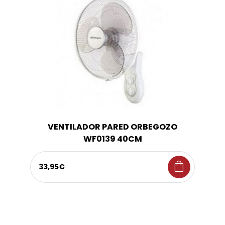
VENTILADOR PARED ORBEGOZO
WF0139 40CM
shopping_bag
33,95€