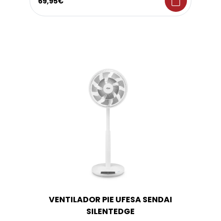
shopping_bag
69,95€
VENTILADOR PIE UFESA SENDAI
SILENTEDGE