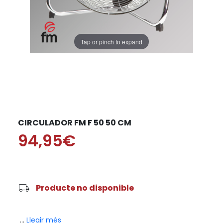
Tap or pinch to expand
CIRCULADOR FM F 50 50 CM
94,95€
local_shipping
Producte no disponible
...
Llegir més