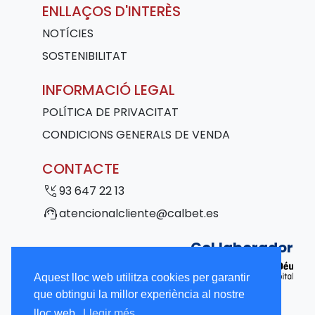
ENLLAÇOS D'INTERÈS
NOTÍCIES
SOSTENIBILITAT
INFORMACIÓ LEGAL
POLÍTICA DE PRIVACITAT
CONDICIONS GENERALS DE VENDA
CONTACTE
phone_callback
93 647 22 13
support_agent
atencionalcliente@calbet.es
Col·laborador
Aquest lloc web utilitza cookies per garantir
que obtingui la millor experiència al nostre
lloc web.
Llegir més