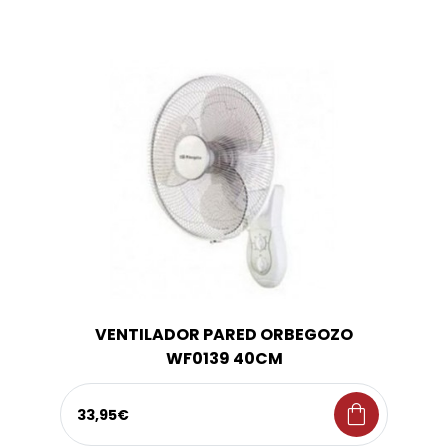
VENTILADOR PARED ORBEGOZO
WF0139 40CM
shopping_bag
33,95€