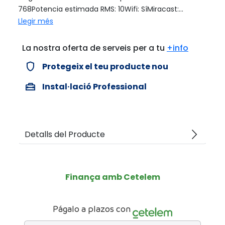
768Potencia estimada RMS: 10Wifi: SíMiracast:...
Llegir més
La nostra oferta de serveis per a tu
+info
verified_user
Protegeix el teu producte nou
home_repair_service
Instal·lació Professional
arrow_forward_ios
Detalls del Producte
Finança amb Cetelem
Págalo a plazos con