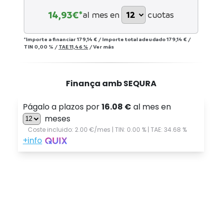
14,93
€*
al mes en
cuotas
*Importe a financiar
179,14 €
/
Importe total adeudado
179,14 €
/
TIN
0,00 %
/
TAE
11,46 %
/
Ver más
Finança amb SEQURA