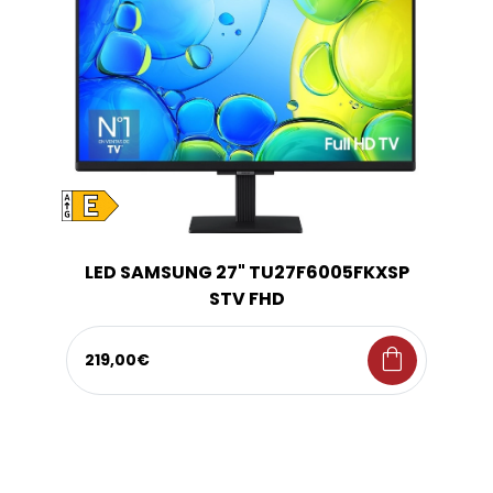
LED SAMSUNG 27" TU27F6005FKXSP
STV FHD
shopping_bag
219,00€