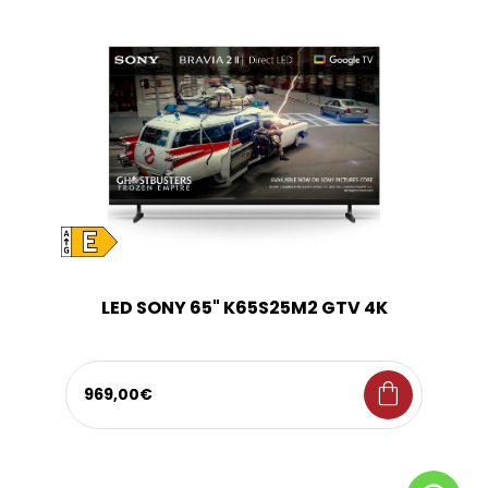
LED SONY 65" K65S25M2 GTV 4K
shopping_bag
969,00€