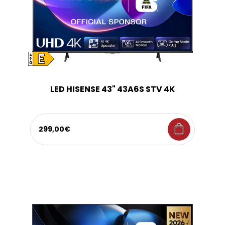
LED HISENSE 43" 43A6S STV 4K
shopping_bag
299,00€