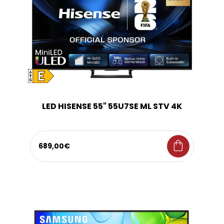
LED HISENSE 55" 55U7SE ML STV 4K
shopping_bag
689,00€