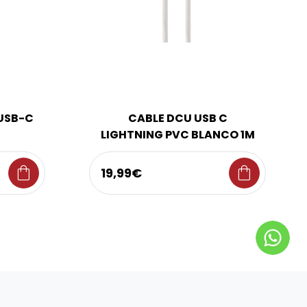
USB-C
CABLE DCU USB C
LIGHTNING PVC BLANCO 1M
shopping_bag
shopping_bag
19,99€