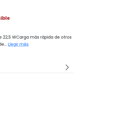
ible
de 22,5 WCarga más rápida de otros
e...
Llegir més
arrow_forward_ios