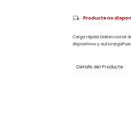
local_shipping
Producte no dispon
Carga rápida bidireccional 
dispositivos y autocargaPued
Detalls del Producte