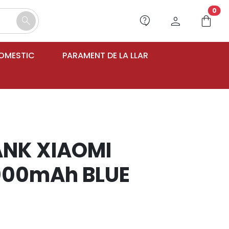
unr
0
contact_support
person
shopping_bag
search
DOMESTIC
PARAMENT DE LA LLAR
NK XIAOMI
000mAh BLUE