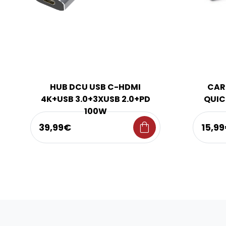
HUB DCU USB C-HDMI
CAR
4K+USB 3.0+3XUSB 2.0+PD
QUIC
100W
shopping_bag
39,99€
15,9