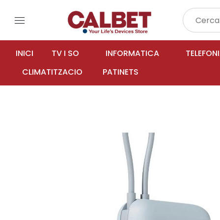
menu
INICI
TV I SO
INFORMATICA
TELEFON
CLIMATITZACIO
PATINETS