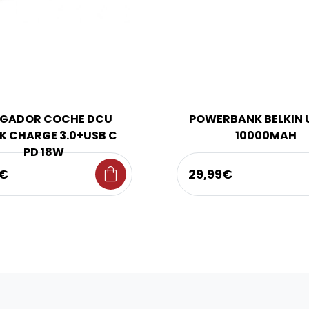
GADOR COCHE DCU
POWERBANK BELKIN 
K CHARGE 3.0+USB C
10000MAH
PD 18W
shopping_bag
9€
29,99€