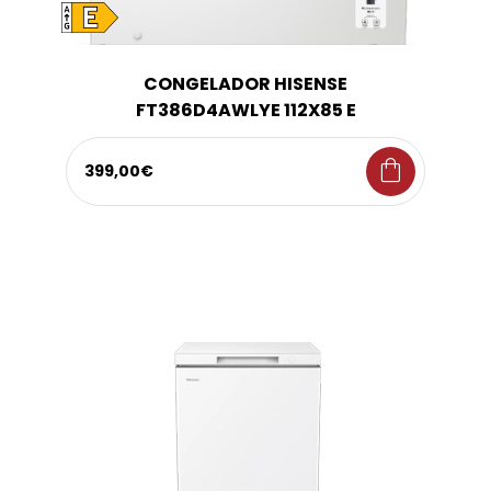
CONGELADOR HISENSE
FT386D4AWLYE 112X85 E
shopping_bag
399,00€