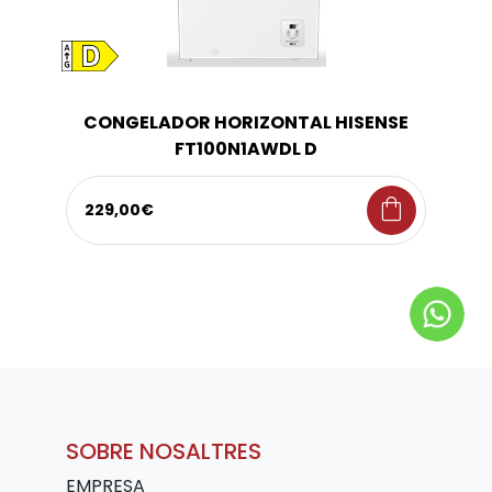
CONGELADOR HORIZONTAL HISENSE
FT100N1AWDL D
shopping_bag
229,00€
SOBRE NOSALTRES
EMPRESA