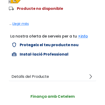
local_shipping
Producte no disponible
...
Llegir més
La nostra oferta de serveis per a tu
+info
verified_user
Protegeix el teu producte nou
home_repair_service
Instal·lació Professional
arrow_forward_ios
Detalls del Producte
Finança amb Cetelem