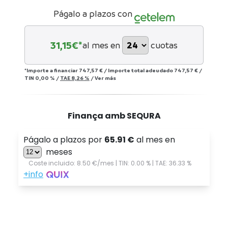
Págalo a plazos con
31,15
€*
al mes en
cuotas
*Importe a financiar
747,57 €
/
Importe total adeudado
747,57 €
/
TIN
0,00 %
/
TAE
8,26 %
/
Ver más
Finança amb SEQURA