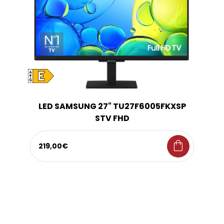
LED SAMSUNG 27" TU27F6005FKXSP
STV FHD
shopping_bag
219,00€