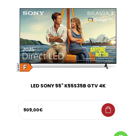
LED SONY 55" K55S35B GTV 4K
shopping_bag
909,00€