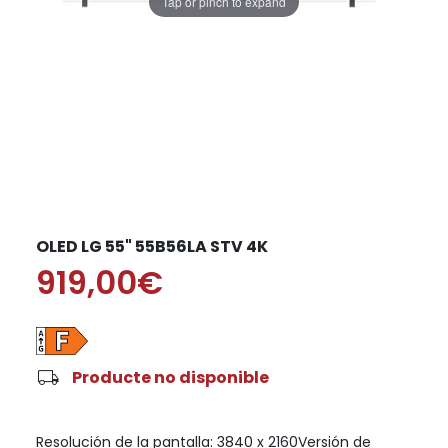
Tap or pinch to expand
OLED LG 55" 55B56LA STV 4K
919,00€
local_shipping
Producte no disponible
Resolución de la pantalla: 3840 x 2160Versión de