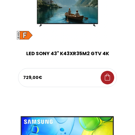
LED SONY 43" K43XR35M2 GTV 4K
shopping_bag
729,00€