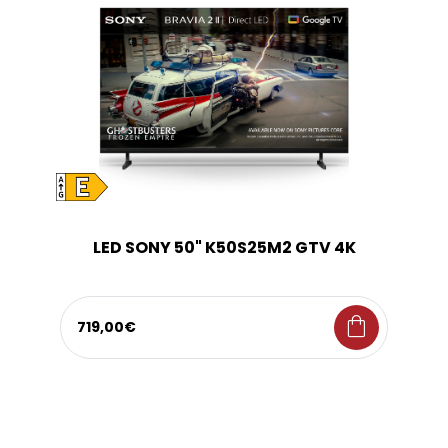
LED SONY 50" K50S25M2 GTV 4K
shopping_bag
719,00€