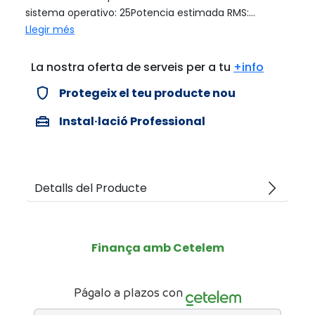
sistema operativo: 25Potencia estimada RMS:...
Llegir més
La nostra oferta de serveis per a tu
+info
verified_user
Protegeix el teu producte nou
home_repair_service
Instal·lació Professional
arrow_forward_ios
Detalls del Producte
Finança amb Cetelem
Págalo a plazos con