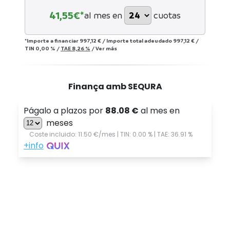
41,55
€*
al mes en
cuotas
*Importe a financiar
997,12 €
/
Importe total adeudado
997,12 €
/
TIN
0,00 %
/
TAE
8,26 %
/
Ver más
Finança amb SEQURA