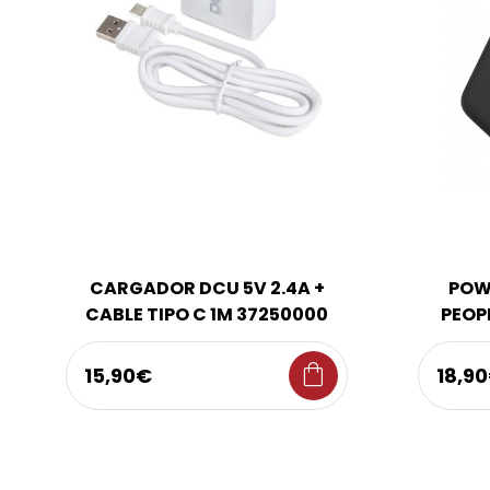
CARGADOR DCU 5V 2.4A +
POW
CABLE TIPO C 1M 37250000
PEOP
shopping_bag
15,90€
18,9