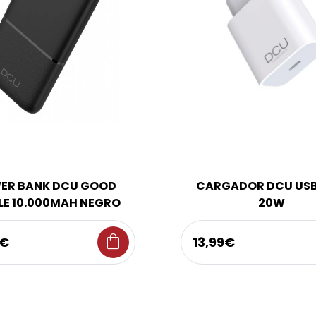
ER BANK DCU GOOD
CARGADOR DCU USB
LE 10.000MAH NEGRO
20W
shopping_bag
0€
13,99€