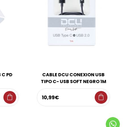
 C PD
CABLE DCU CONEXION USB
TIPO C- USB SOFT NEGRO 1M
shopping_bag
shopping_bag
10,99€