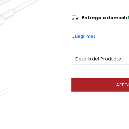
local_shipping
Entrega a domicili
...
Llegir més
Detalls del Producte
AFEGI