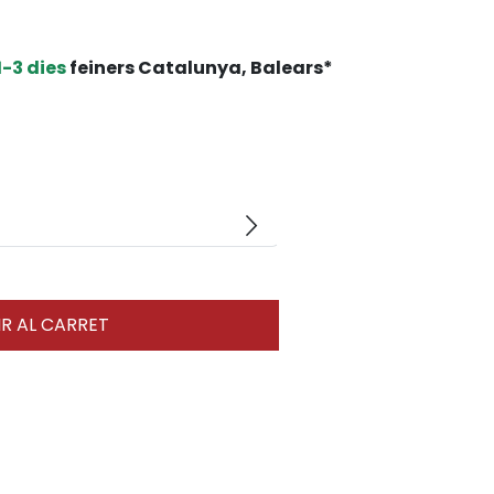
1-3 dies
feiners Catalunya, Balears*
arrow_forward_ios
R AL CARRET