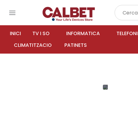
menu
INICI
TV I SO
INFORMATICA
TELEFON
CLIMATITZACIO
PATINETS