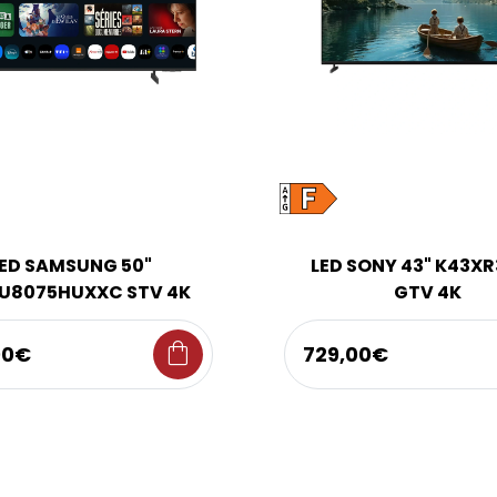
ED SAMSUNG 50"
LED SONY 43" K43X
U8075HUXXC STV 4K
GTV 4K
shopping_bag
00€
729,00€