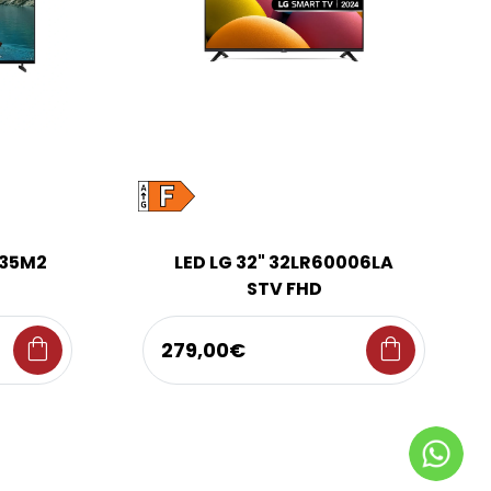
R35M2
LED LG 32" 32LR60006LA
STV FHD
shopping_bag
shopping_bag
279,00€