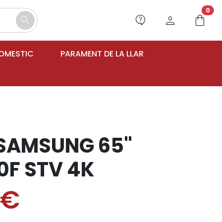
unr
0
contact_support
person
shopping_bag
search
DOMESTIC
PARAMENT DE LA LLAR
SAMSUNG 65"
F STV 4K
0€