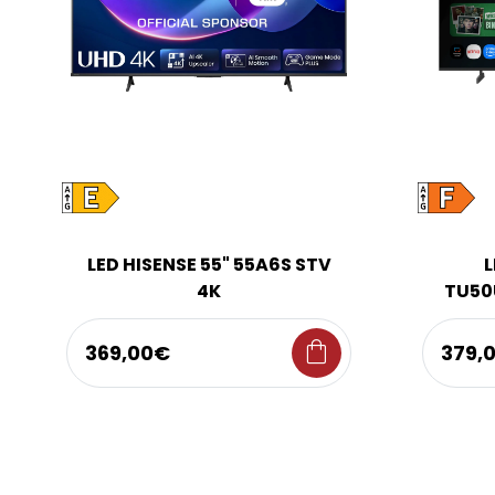
LED HISENSE 55" 55A6S STV
L
4K
TU50
shopping_bag
369,00€
379,