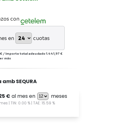
azos con
mes en
cuotas
 €
/
Importe total adeudado
1.441,97 €
er más
a amb SEQURA