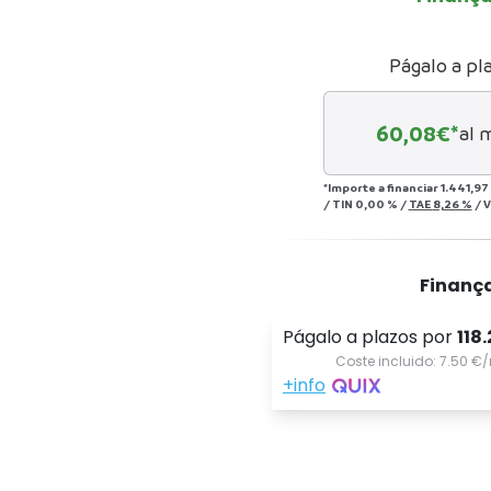
Págalo a pl
60,08
€*
al 
*Importe a financiar
1.441,97
/
TIN
0,00 %
/
TAE
8,26 %
/
V
Finanç