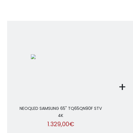
+
NEOQLED SAMSUNG 65" TQ65QN90F STV
4K
1.329,00€