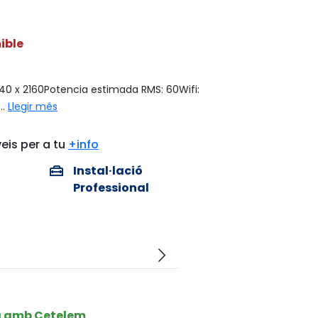
ible
840 x 2160Potencia estimada RMS: 60Wifi:
..
Llegir més
eis per a tu
+info
home_repair_service
Instal·lació
Professional
arrow_forward_ios
a amb Cetelem