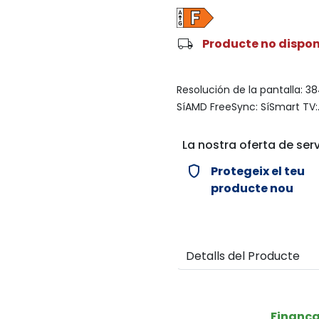
local_shipping
Producte no dispon
Resolución de la pantalla: 3
SíAMD FreeSync: SíSmart TV:.
La nostra oferta de serv
verified_user
Protegeix el teu
producte nou
Detalls del Producte
Finanç