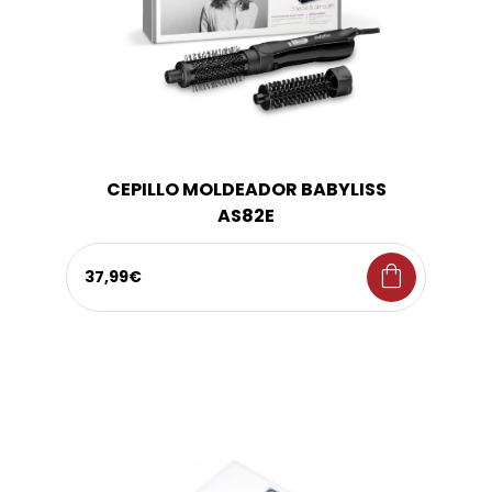
CEPILLO MOLDEADOR BABYLISS
AS82E
shopping_bag
37,99€