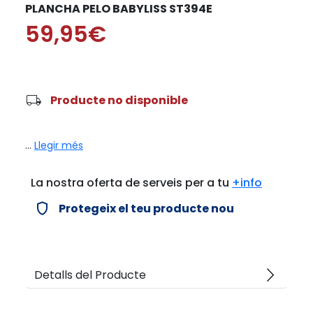
PLANCHA PELO BABYLISS ST394E
59,95€
local_shipping
Producte no disponible
...
Llegir més
La nostra oferta de serveis per a tu
+info
verified_user
Protegeix el teu producte nou
arrow_forward_ios
Detalls del Producte