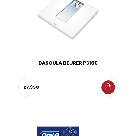
BASCULA BEURER PS160
shopping_bag
27,95€