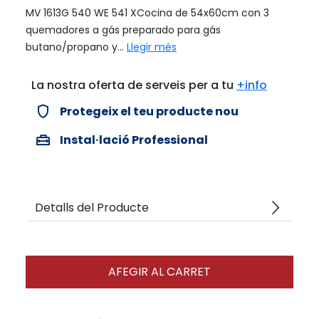
MV 1613G 540 WE 541 XCocina de 54x60cm con 3
quemadores a gás preparado para gás
butano/propano y...
Llegir més
La nostra oferta de serveis per a tu
+info
verified_user
Protegeix el teu producte nou
home_repair_service
Instal·lació Professional
arrow_forward_ios
Detalls del Producte
AFEGIR AL CARRET