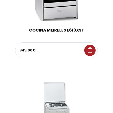
COCINA MEIRELES E610XST
shopping_bag
949,00€