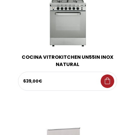
COCINA VITROKITCHEN UN55IN INOX
NATURAL
shopping_bag
639,00€