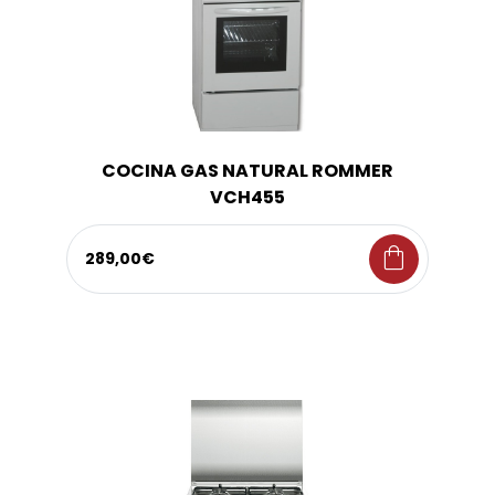
COCINA GAS NATURAL ROMMER
VCH455
shopping_bag
289,00€