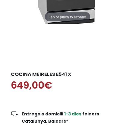
Tap or pinch to expand
COCINA MEIRELES E541 X
649,00€
local_shipping
Entrega a domicili
1-3 dies
feiners
Catalunya, Balears*