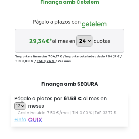
Finança amb Cetelem
Págalo a plazos con
29,34
€*
al mes en
cuotas
*Importe a financiar
704,17 €
/
Importe total adeudado
704,17 €
/
TIN
0,00 %
/
TAE
8,26 %
/
Ver más
Finança amb SEQURA