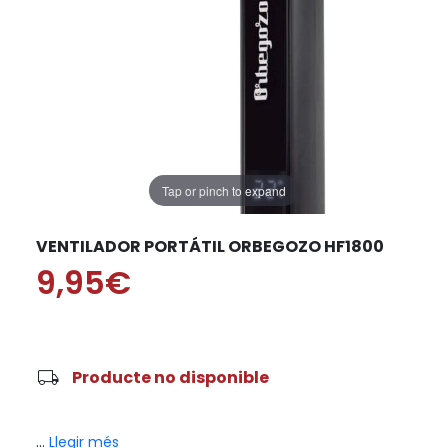
Tap or pinch to expand
VENTILADOR PORTÁTIL ORBEGOZO HF1800
9,95€
local_shipping
Producte no disponible
...
Llegir més