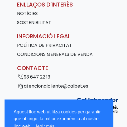
ENLLAÇOS D'INTERÈS
NOTÍCIES
SOSTENIBILITAT
INFORMACIÓ LEGAL
POLÍTICA DE PRIVACITAT
CONDICIONS GENERALS DE VENDA
CONTACTE
phone_callback
93 647 22 13
support_agent
atencionalcliente@calbet.es
Col·laborador
Aquest lloc web utilitza cookies per garantir
que obtingui la millor experiència al nostre
lloc web.
Llegir més