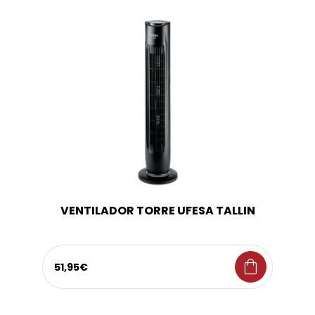
VENTILADOR TORRE UFESA TALLIN
shopping_bag
51,95€