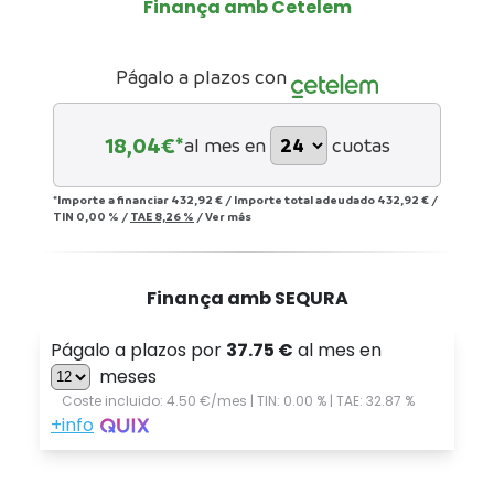
Finança amb Cetelem
Págalo a plazos con
18,04
€*
al mes en
cuotas
*Importe a financiar
432,92 €
/
Importe total adeudado
432,92 €
/
TIN
0,00 %
/
TAE
8,26 %
/
Ver más
Finança amb SEQURA