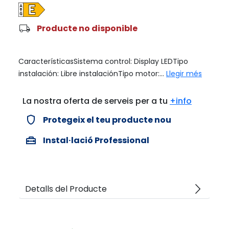
local_shipping
Producte no disponible
CaracterísticasSistema control: Display LEDTipo
instalación: Libre instalaciónTipo motor:...
Llegir més
La nostra oferta de serveis per a tu
+info
verified_user
Protegeix el teu producte nou
home_repair_service
Instal·lació Professional
arrow_forward_ios
Detalls del Producte