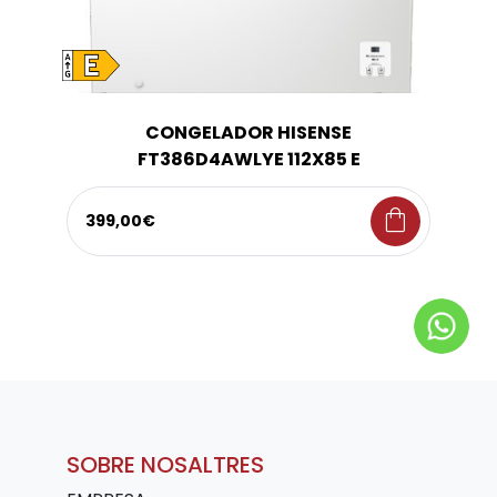
CONGELADOR HISENSE
FT386D4AWLYE 112X85 E
shopping_bag
399,00€
SOBRE NOSALTRES