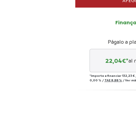
AFEGI
Finanç
Págalo a pl
22,04
€*
al 
*Importe a financiar
132,23 €
0,00 %
/
TAE
8,88 %
/
Ver má