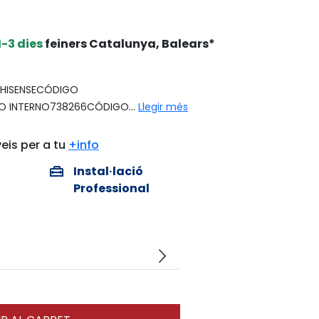
1-3 dies
feiners Catalunya, Balears*
HISENSECÓDIGO
 INTERNO738266CÓDIGO...
Llegir més
eis per a tu
+info
home_repair_service
Instal·lació
Professional
arrow_forward_ios