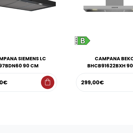
MPANA SIEMENS LC
CAMPANA BEK
97BDN60 90 CM
BHCB91622BXH 9
shopping_bag
00€
299,00€