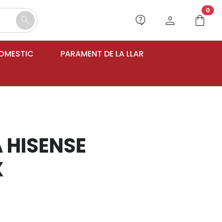
unr
0
contact_support
person
shopping_bag
search
DOMESTIC
PARAMENT DE LA LLAR
HISENSE
X