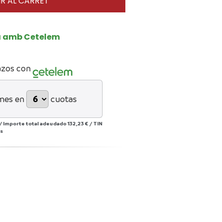
R AL CARRET
a amb Cetelem
azos con
mes en
cuotas
/
Importe total adeudado
132,23 €
/
TIN
s