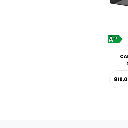
CA
819,