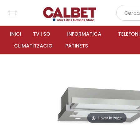
menu
INICI
TV I SO
INFORMATICA
TELEFON
CLIMATITZACIO
PATINETS
Hover to zoom