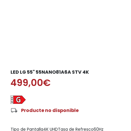
LED LG 55" 55NANO81A6A STV 4K
499,00€
local_shipping
Producte no disponible
Tipo de Pantalla4K UHDTasa de Refresco60Hz