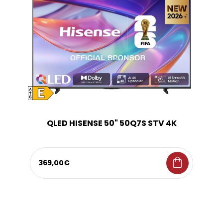
QLED HISENSE 50" 50Q7S STV 4K
shopping_bag
369,00€