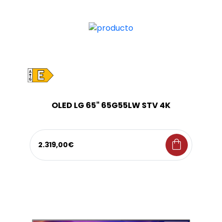
OLED LG 65" 65G55LW STV 4K
shopping_bag
2.319,00€