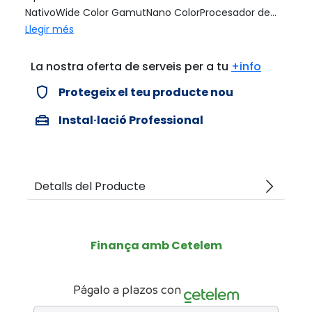
NativoWide Color GamutNano ColorProcesador de...
Llegir més
La nostra oferta de serveis per a tu
+info
verified_user
Protegeix el teu producte nou
home_repair_service
Instal·lació Professional
arrow_forward_ios
Detalls del Producte
Finança amb Cetelem
Págalo a plazos con