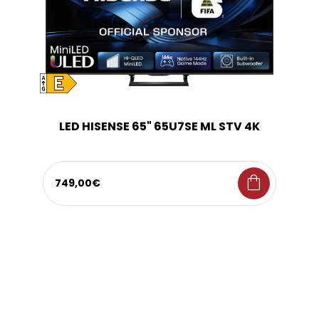
LED HISENSE 65" 65U7SE ML STV 4K
shopping_bag
749,00€