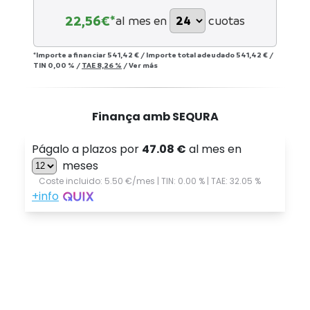
22,56
€*
al mes en
cuotas
*Importe a financiar
541,42 €
/
Importe total adeudado
541,42 €
/
TIN
0,00 %
/
TAE
8,26 %
/
Ver más
Finança amb SEQURA