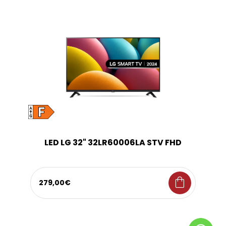
LED LG 32" 32LR60006LA STV FHD
shopping_bag
279,00€