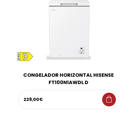
CONGELADOR HORIZONTAL HISENSE
FT100N1AWDL D
shopping_bag
229,00€