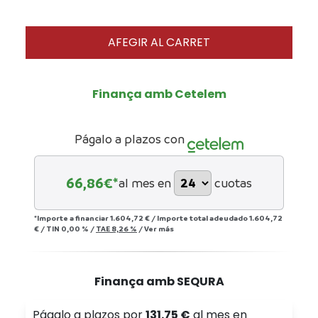
AFEGIR AL CARRET
Finança amb Cetelem
Págalo a plazos con
66,86
€*
al mes en
cuotas
*Importe a financiar
1.604,72 €
/
Importe total adeudado
1.604,72
€
/
TIN
0,00 %
/
TAE
8,26 %
/
Ver más
Finança amb SEQURA