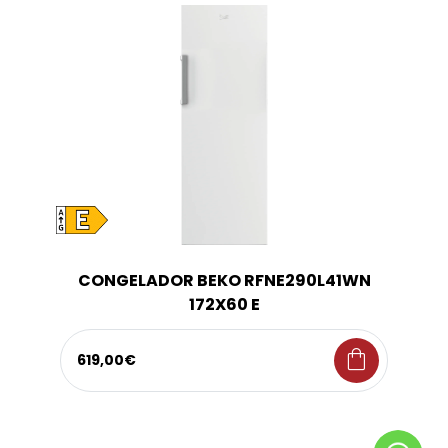
CONGELADOR BEKO RFNE290L41WN
172X60 E
shopping_bag
619,00€