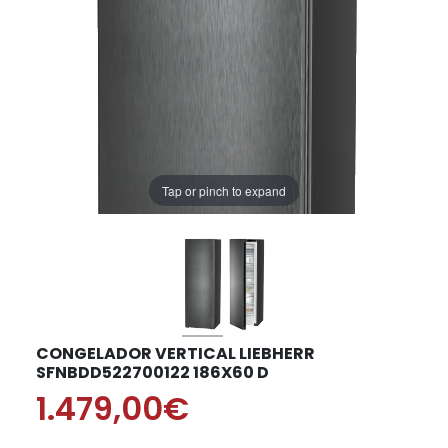
Tap or pinch to expand
CONGELADOR VERTICAL LIEBHERR
SFNBDD522700122 186X60 D
1.479,00€