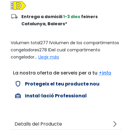
local_shipping
Entrega a domicili
1-3 dies
feiners
Catalunya, Balears*
Volumen total277 lVolumen de los compartimentos
congeladores278 lDel cual compartimento
congelador...
Llegir més
La nostra oferta de serveis per a tu
+info
verified_user
Protegeix el teu producte nou
home_repair_service
Instal·lació Professional
arrow_forward_ios
Detalls del Producte