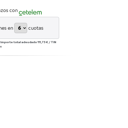
azos con
mes en
cuotas
/
Importe total adeudado
111,73 €
/
TIN
s