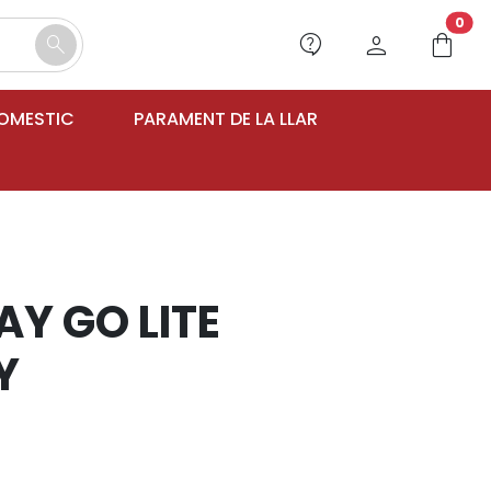
unr
0
contact_support
person
shopping_bag
search
DOMESTIC
PARAMENT DE LA LLAR
AY GO LITE
Y
€