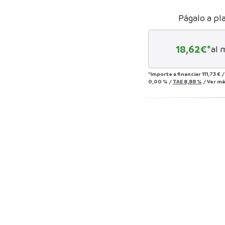
Págalo a pl
18,62
€*
al 
*Importe a financiar
111,73 €
0,00 %
/
TAE
8,88 %
/
Ver má