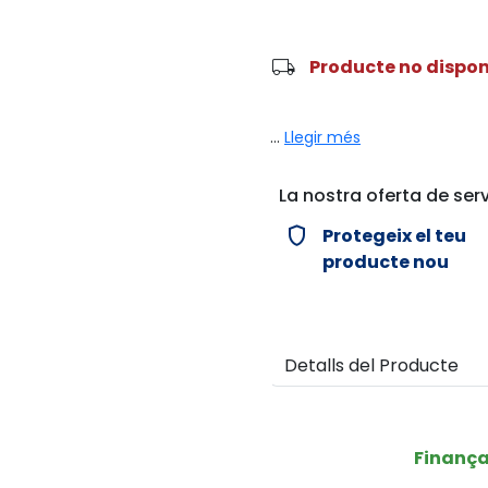
local_shipping
Producte no dispon
...
Llegir més
La nostra oferta de serv
verified_user
Protegeix el teu
producte nou
Detalls del Producte
Finanç