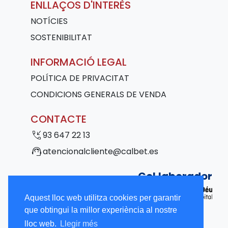
ENLLAÇOS D'INTERÈS
NOTÍCIES
SOSTENIBILITAT
INFORMACIÓ LEGAL
POLÍTICA DE PRIVACITAT
CONDICIONS GENERALS DE VENDA
CONTACTE
phone_callback
93 647 22 13
support_agent
atencionalcliente@calbet.es
Col·laborador
Aquest lloc web utilitza cookies per garantir
que obtingui la millor experiència al nostre
lloc web.
Llegir més