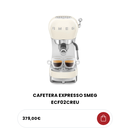
CAFETERA EXPRESSO SMEG
ECF02CREU
shopping_bag
379,00€