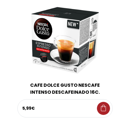
CAFE DOLCE GUSTO NESCAFE
INTENSO DESCAFEINADO 16C.
shopping_bag
5,99€