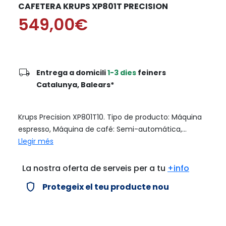
CAFETERA KRUPS XP801T PRECISION
549,00€
local_shipping
Entrega a domicili
1-3 dies
feiners
Catalunya, Balears*
Krups Precision XP801T10. Tipo de producto: Máquina
espresso, Máquina de café: Semi-automática,...
Llegir més
La nostra oferta de serveis per a tu
+info
verified_user
Protegeix el teu producte nou