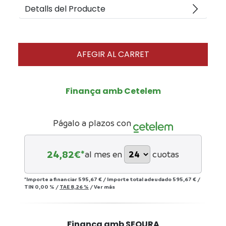
arrow_forward_ios
Detalls del Producte
AFEGIR AL CARRET
Finança amb Cetelem
Págalo a plazos con
24,82
€*
al mes en
cuotas
*Importe a financiar
595,67 €
/
Importe total adeudado
595,67 €
/
TIN
0,00 %
/
TAE
8,26 %
/
Ver más
Finança amb SEQURA