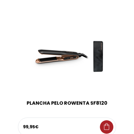
PLANCHA PELO ROWENTA SF8120
shopping_bag
99,95€