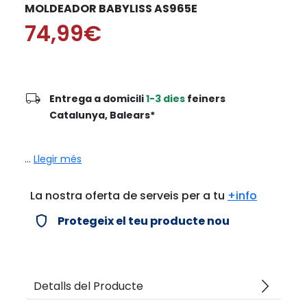
MOLDEADOR BABYLISS AS965E
74,99€
local_shipping
Entrega a domicili
1-3 dies
feiners
Catalunya, Balears*
...
Llegir més
La nostra oferta de serveis per a tu
+info
verified_user
Protegeix el teu producte nou
arrow_forward_ios
Detalls del Producte