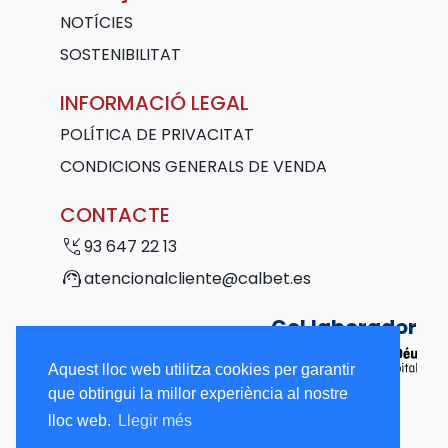
NOTÍCIES
SOSTENIBILITAT
INFORMACIÓ LEGAL
POLÍTICA DE PRIVACITAT
CONDICIONS GENERALS DE VENDA
CONTACTE
phone_callback
93 647 22 13
support_agent
atencionalcliente@calbet.es
Col·laborador
Aquest lloc web utilitza cookies per garantir
que obtingui la millor experiència al nostre
lloc web.
Llegir més