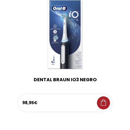
DENTAL BRAUN IO3 NEGRO
shopping_bag
98,95€