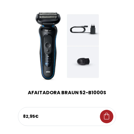
AFAITADORA BRAUN 52-B1000S
shopping_bag
82,95€