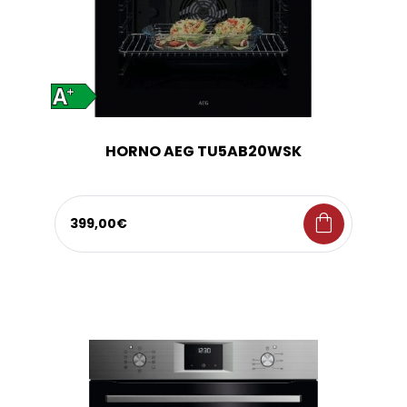
HORNO AEG TU5AB20WSK
shopping_bag
399,00€