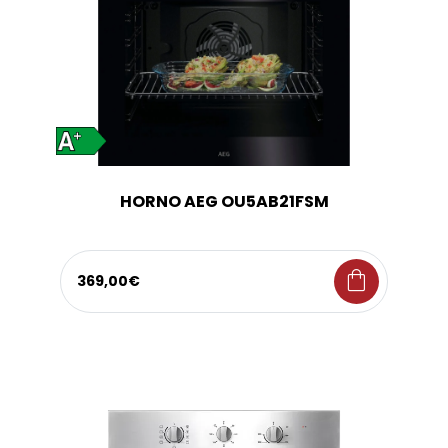
HORNO AEG OU5AB21FSM
shopping_bag
369,00€