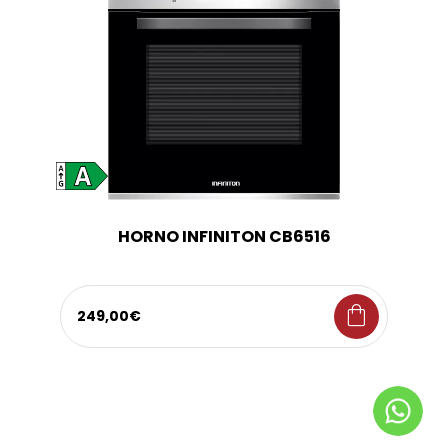
HORNO INFINITON CB6516
shopping_bag
249,00€