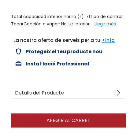
Total capacidad interior horno (s): 71Tipo de control:
TocarCocción a vapor: NoLuz interior:...
Llegir més
La nostra oferta de serveis per a tu
+info
verified_user
Protegeix el teu producte nou
home_repair_service
Instal·lació Professional
arrow_forward_ios
Detalls del Producte
AFEGIR AL CARRET