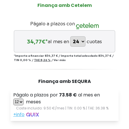
Finança amb Cetelem
Págalo a plazos con
34,77
€*
al mes en
cuotas
*Importe a financiar
834,37 €
/
Importe total adeudado
834,37 €
/
TIN
0,00 %
/
TAE
8,26 %
/
Ver más
Finança amb SEQURA