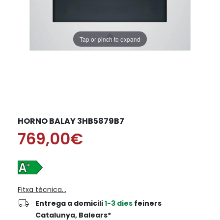
Tap or pinch to expand
HORNO BALAY 3HB5879B7
769,00€
Fitxa tècnica...
local_shipping
Entrega a domicili
1-3 dies
feiners
Catalunya, Balears*