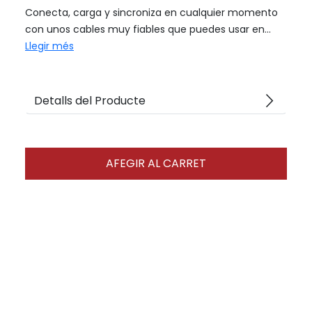
Conecta, carga y sincroniza en cualquier momento
con unos cables muy fiables que puedes usar en...
Llegir més
arrow_forward_ios
Detalls del Producte
AFEGIR AL CARRET