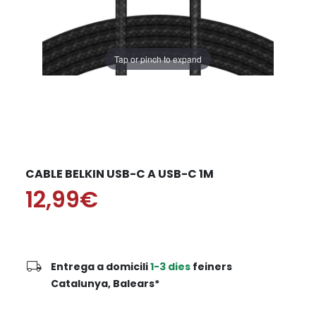
Tap or pinch to expand
CABLE BELKIN USB-C A USB-C 1M
12,99€
local_shipping
Entrega a domicili
1-3 dies
feiners
Catalunya, Balears*