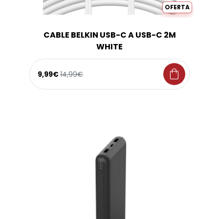
OFERTA
CABLE BELKIN USB-C A USB-C 2M
WHITE
shopping_bag
9,99€
14,99€