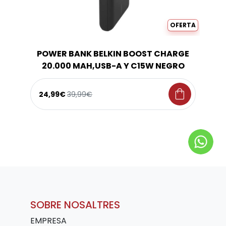
OFERTA
POWER BANK BELKIN BOOST CHARGE
20.000 MAH,USB-A Y C15W NEGRO
shopping_bag
24,99€
39,99€
SOBRE NOSALTRES
EMPRESA