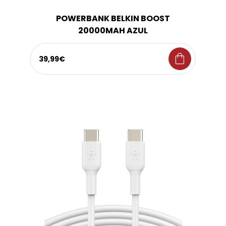
POWERBANK BELKIN BOOST
20000MAH AZUL
shopping_bag
39,99€