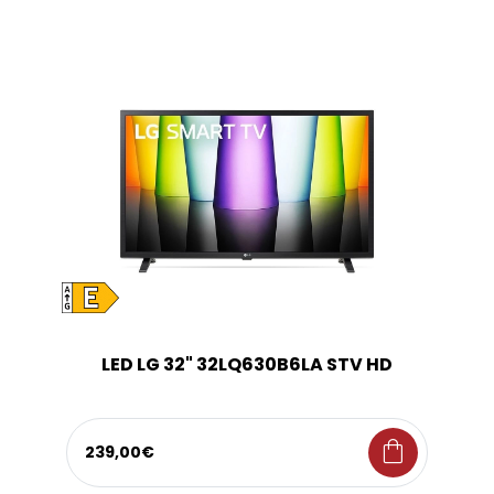
LED LG 32" 32LQ630B6LA STV HD
shopping_bag
239,00€