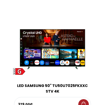
LED SAMSUNG 50" TU50U7025FKXXC
STV 4K
shopping_bag
379,00€