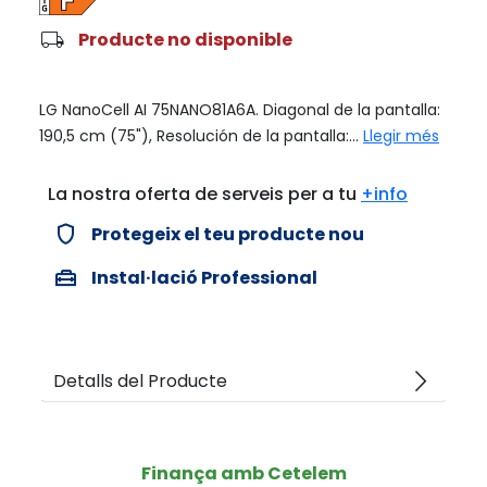
local_shipping
Producte no disponible
LG NanoCell AI 75NANO81A6A. Diagonal de la pantalla:
190,5 cm (75"), Resolución de la pantalla:...
Llegir més
La nostra oferta de serveis per a tu
+info
verified_user
Protegeix el teu producte nou
home_repair_service
Instal·lació Professional
arrow_forward_ios
Detalls del Producte
Finança amb Cetelem