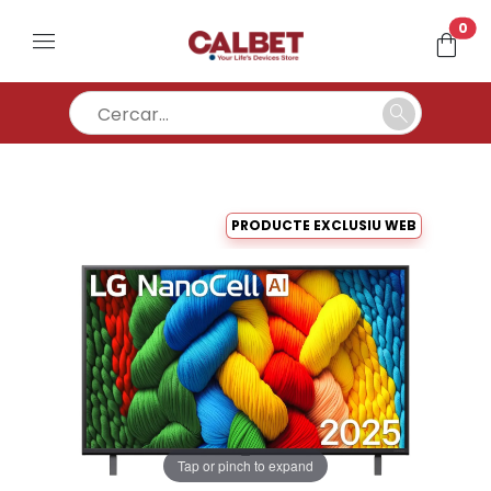
un
0
menu
shopping_bag
search
PRODUCTE EXCLUSIU WEB
Tap or pinch to expand