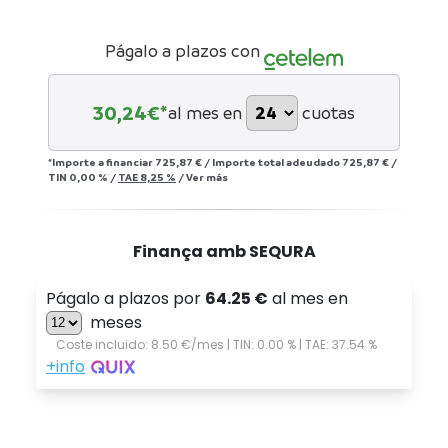
Págalo a plazos con
30,24
€*
al mes en
cuotas
*Importe a financiar
725,87 €
/
Importe total adeudado
725,87 €
/
TIN
0,00 %
/
TAE
8,25 %
/
Ver más
Finança amb SEQURA