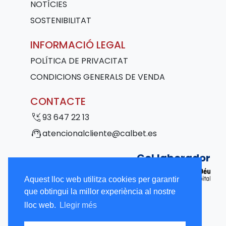
NOTÍCIES
SOSTENIBILITAT
INFORMACIÓ LEGAL
POLÍTICA DE PRIVACITAT
CONDICIONS GENERALS DE VENDA
CONTACTE
phone_callback
93 647 22 13
support_agent
atencionalcliente@calbet.es
Col·laborador
Aquest lloc web utilitza cookies per garantir
que obtingui la millor experiència al nostre
lloc web.
Llegir més