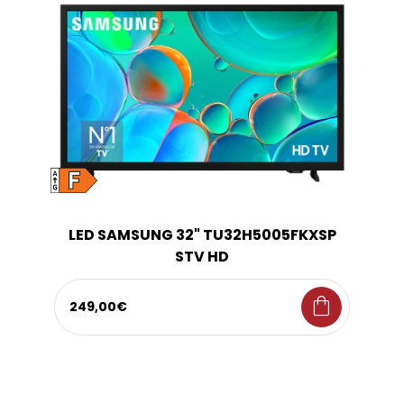
LED SAMSUNG 32" TU32H5005FKXSP
STV HD
shopping_bag
249,00€