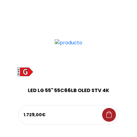
LED LG 55" 55C66LB OLED STV 4K
shopping_bag
1.729,00€