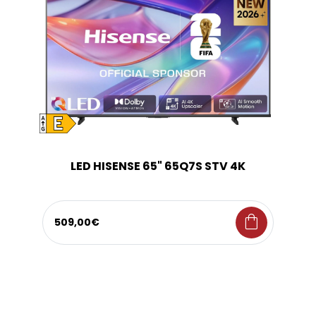
LED HISENSE 65" 65Q7S STV 4K
shopping_bag
509,00€