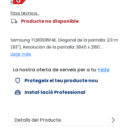
Fitxa tècnica...
local_shipping
Producte no disponible
Samsung TQ83S95FAE. Diagonal de la pantalla: 2,11 m
(83"), Resolución de la pantalla: 3840 x 2160...
Llegir més
La nostra oferta de serveis per a tu
+info
verified_user
Protegeix el teu producte nou
home_repair_service
Instal·lació Professional
arrow_forward_ios
Detalls del Producte