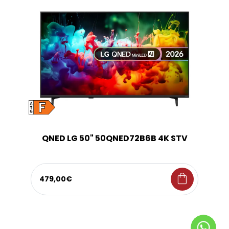
QNED LG 50" 50QNED72B6B 4K STV
shopping_bag
479,00€