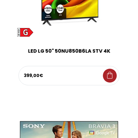
LED LG 50" 50NU850B6LA STV 4K
shopping_bag
399,00€