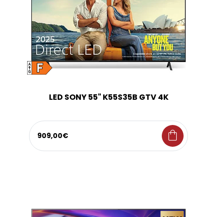
LED SONY 55" K55S35B GTV 4K
shopping_bag
909,00€