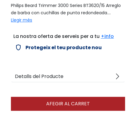
Philips Beard Trimmer 3000 Series BT3620/15 Arreglo
de barba con cuchillas de punta redondeada....
Llegir més
La nostra oferta de serveis per a tu
+info
verified_user
Protegeix el teu producte nou
arrow_forward_ios
Detalls del Producte
AFEGIR AL CARRET