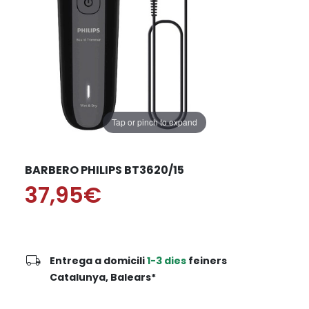
Tap or pinch to expand
BARBERO PHILIPS BT3620/15
37,95€
local_shipping
Entrega a domicili
1-3 dies
feiners
Catalunya, Balears*