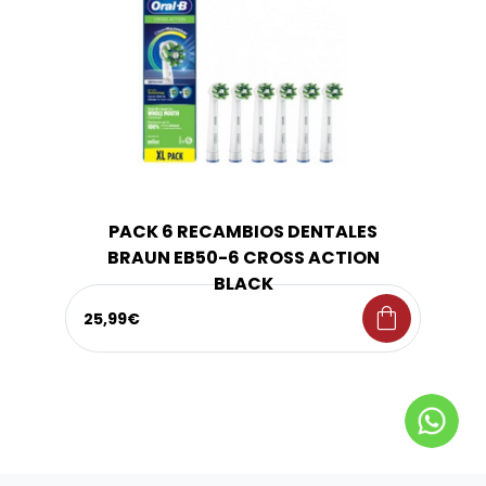
PACK 6 RECAMBIOS DENTALES
BRAUN EB50-6 CROSS ACTION
BLACK
shopping_bag
25,99€