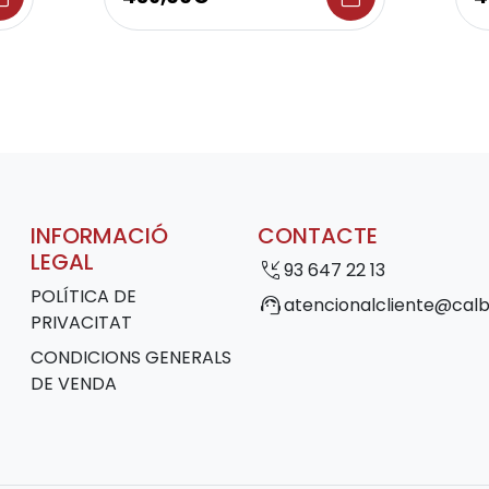
INFORMACIÓ
CONTACTE
LEGAL
phone_callback
93 647 22 13
POLÍTICA DE
support_agent
atencionalcliente@calb
PRIVACITAT
CONDICIONS GENERALS
DE VENDA