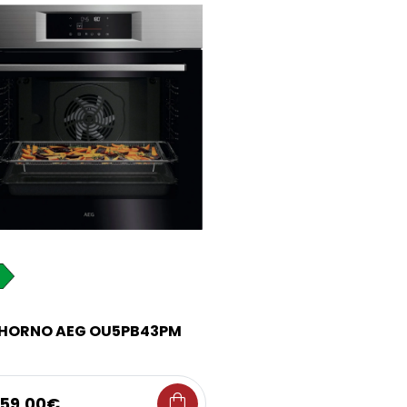
HORNO AEG OU5PB43PM
shopping_bag
59,00€