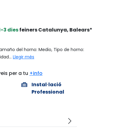
1-3 dies
feiners Catalunya, Balears*
amaño del horno: Medio, Tipo de horno:
idad...
Llegir més
eis per a tu
+info
home_repair_service
Instal·lació
Professional
arrow_forward_ios