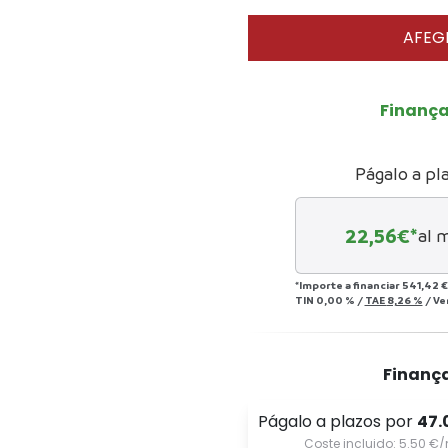
AFEGI
Finanç
Págalo a pl
22,56
€*
al 
*Importe a financiar
541,42 €
TIN
0,00 %
/
TAE
8,26 %
/
Ve
Finanç