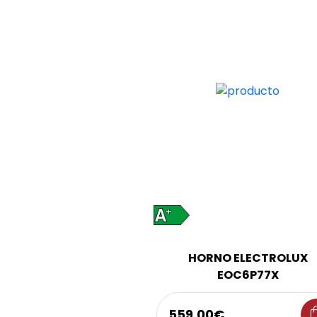
HORNO ELECTROLUX
EOC6P77X
shoppi
559,00€