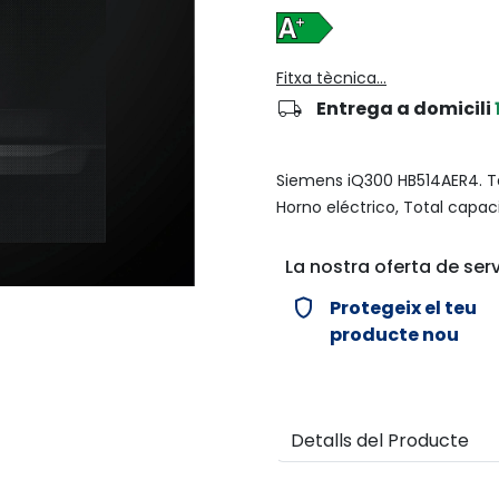
Fitxa tècnica...
local_shipping
Entrega a domicili
Siemens iQ300 HB514AER4. T
Horno eléctrico, Total capac
La nostra oferta de serv
verified_user
Protegeix el teu
producte nou
Detalls del Producte