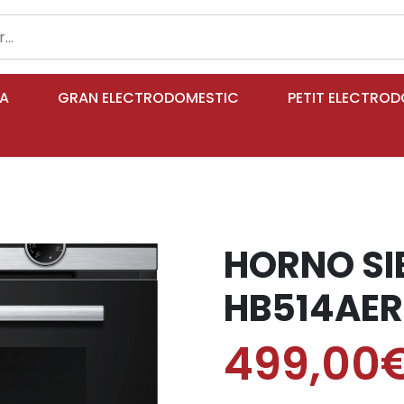
IA
GRAN ELECTRODOMESTIC
PETIT ELECTRO
HORNO SI
HB514AE
499,00