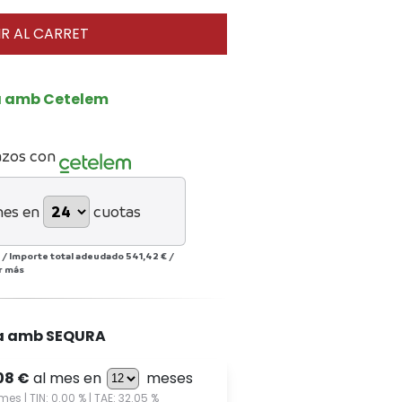
R AL CARRET
a amb Cetelem
azos con
mes en
cuotas
/
Importe total adeudado
541,42 €
/
r más
a amb SEQURA