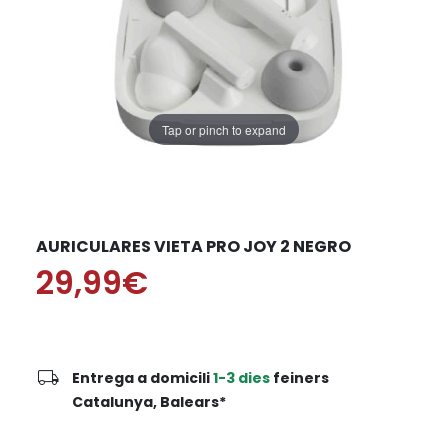
Tap or pinch to expand
AURICULARES VIETA PRO JOY 2 NEGRO
29,99€
local_shipping
Entrega a domicili
1-3 dies
feiners
Catalunya, Balears*