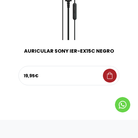
AURICULAR SONY IER-EX15C NEGRO
shopping_bag
19,95€