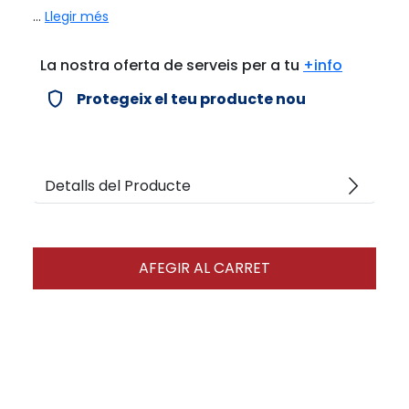
...
Llegir més
La nostra oferta de serveis per a tu
+info
verified_user
Protegeix el teu producte nou
arrow_forward_ios
Detalls del Producte
AFEGIR AL CARRET