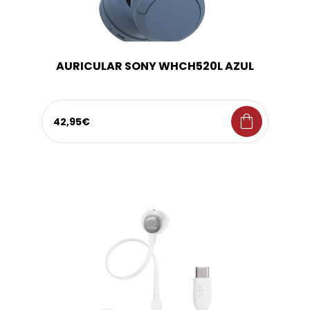
AURICULAR SONY WHCH520L AZUL
shopping_bag
42,95€