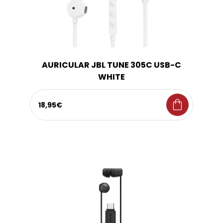
AURICULAR JBL TUNE 305C USB-C
WHITE
shopping_bag
18,95€