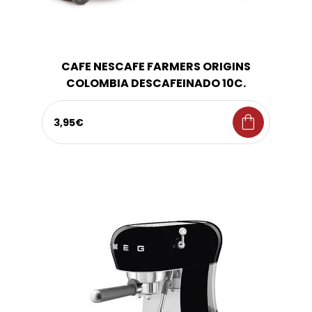
CAFE NESCAFE FARMERS ORIGINS
COLOMBIA DESCAFEINADO 10C.
shopping_bag
3,95€