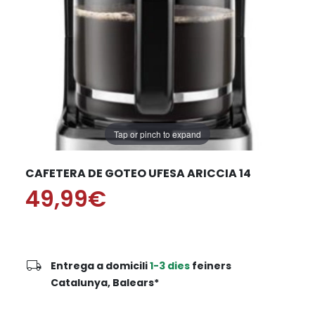
Tap or pinch to expand
CAFETERA DE GOTEO UFESA ARICCIA 14
49,99€
local_shipping
Entrega a domicili
1-3 dies
feiners
Catalunya, Balears*