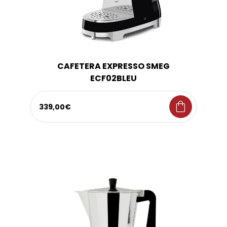
CAFETERA EXPRESSO SMEG
ECF02BLEU
shopping_bag
339,00€