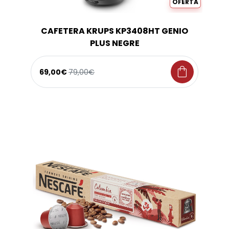
OFERTA
CAFETERA KRUPS KP3408HT GENIO
PLUS NEGRE
shopping_bag
69,00€
79,00€