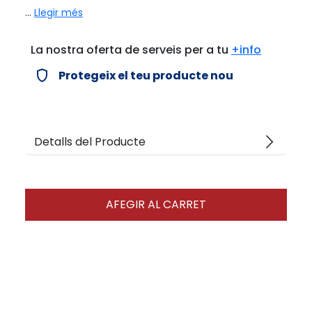
...
Llegir més
La nostra oferta de serveis per a tu
+info
verified_user
Protegeix el teu producte nou
arrow_forward_ios
Detalls del Producte
AFEGIR AL CARRET