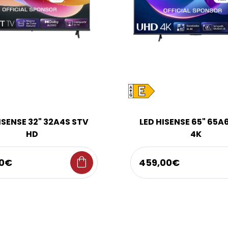
ISENSE 32" 32A4S STV
LED HISENSE 65" 65A
HD
4K
shopping_bag
00€
459,00€