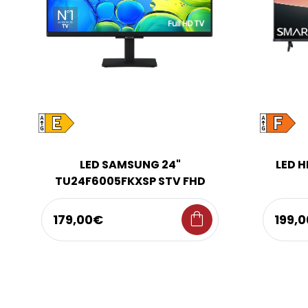
LED SAMSUNG 24"
LED H
TU24F6005FKXSP STV FHD
shopping_bag
179,00€
199,