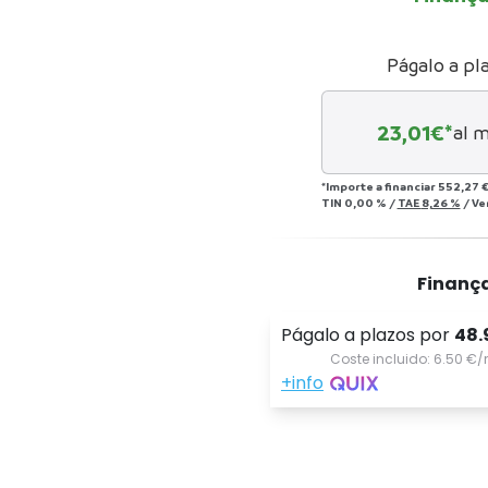
Págalo a pl
23,01
€*
al 
*Importe a financiar
552,27 
TIN
0,00 %
/
TAE
8,26 %
/
Ve
Finanç