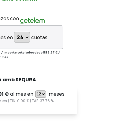
azos con
mes en
cuotas
€
/
Importe total adeudado
552,27 €
/
r más
a amb SEQURA