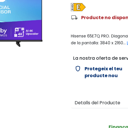
local_shipping
Producte no dispon
Hisense 65E7Q PRO. Diagonal 
de la pantalla: 3840 x 2160...
La nostra oferta de serv
verified_user
Protegeix el teu
producte nou
Detalls del Producte
Finanç