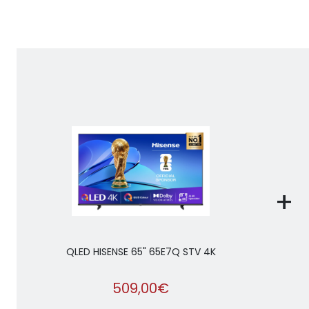
+
QLED HISENSE 65" 65E7Q STV 4K
509,00€