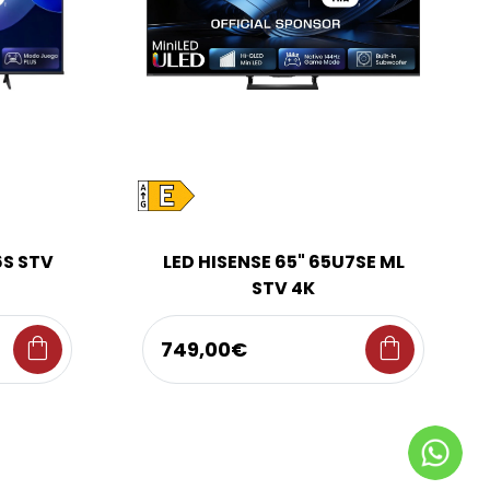
6S STV
LED HISENSE 65" 65U7SE ML
STV 4K
shopping_bag
shopping_bag
749,00€