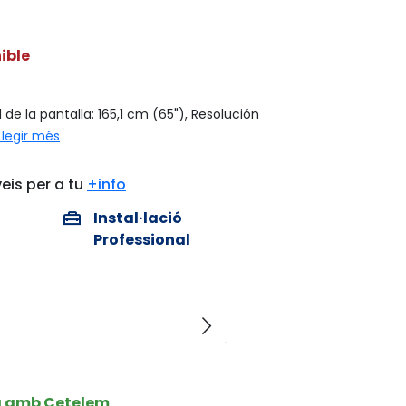
ible
de la pantalla: 165,1 cm (65"), Resolución
Llegir més
eis per a tu
+info
home_repair_service
Instal·lació
Professional
arrow_forward_ios
a amb Cetelem