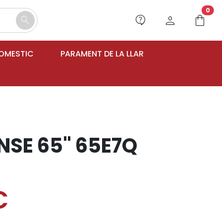
unr
0
contact_support
person
shopping_bag
search
DOMESTIC
PARAMENT DE LA LLAR
NSE 65" 65E7Q
€