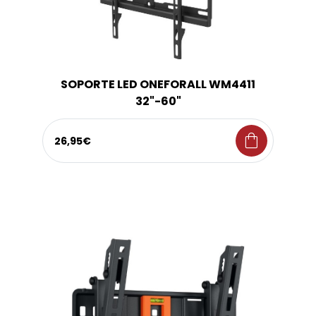
SOPORTE LED ONEFORALL WM4411
32"-60"
shopping_bag
26,95€