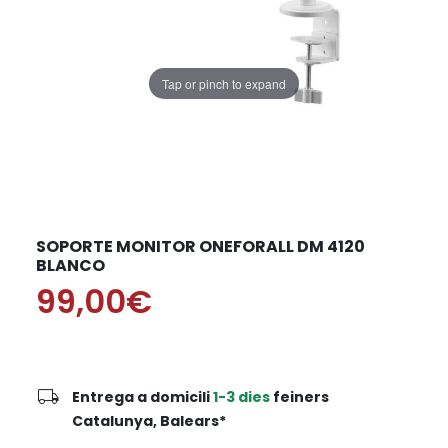
Tap or pinch to expand
SOPORTE MONITOR ONEFORALL DM 4120
BLANCO
99,00€
local_shipping
Entrega a domicili
1-3 dies
feiners
Catalunya, Balears*