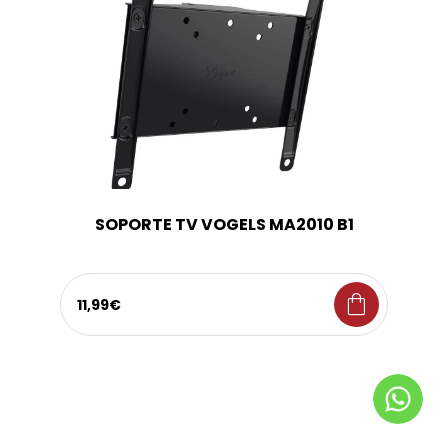
SOPORTE TV VOGELS MA2010 B1
shopping_bag
11,99€