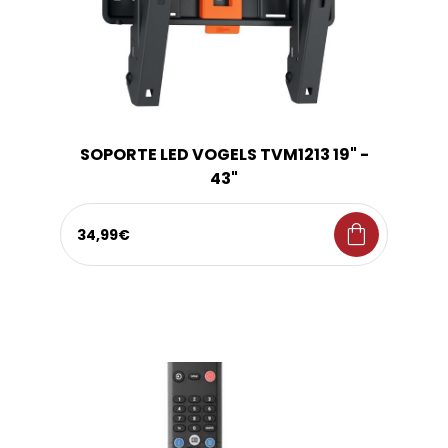
SOPORTE LED VOGELS TVM1213 19" -
43"
shopping_bag
34,99€