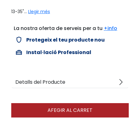
13-35"...
Llegir més
La nostra oferta de serveis per a tu
+info
verified_user
Protegeix el teu producte nou
home_repair_service
Instal·lació Professional
arrow_forward_ios
Detalls del Producte
AFEGIR AL CARRET