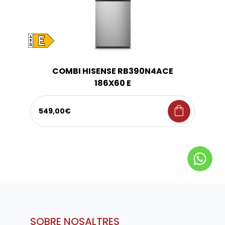
COMBI HISENSE RB390N4ACE
186X60 E
shopping_bag
549,00€
SOBRE NOSALTRES