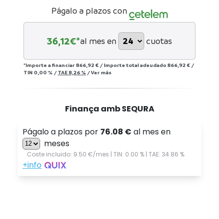
Págalo a plazos con
36,12
€*
al mes en
cuotas
*Importe a financiar
866,92 €
/
Importe total adeudado
866,92 €
/
TIN
0,00 %
/
TAE
8,26 %
/
Ver más
Finança amb SEQURA