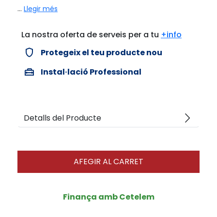
...
Llegir més
La nostra oferta de serveis per a tu
+info
verified_user
Protegeix el teu producte nou
home_repair_service
Instal·lació Professional
arrow_forward_ios
Detalls del Producte
AFEGIR AL CARRET
Finança amb Cetelem