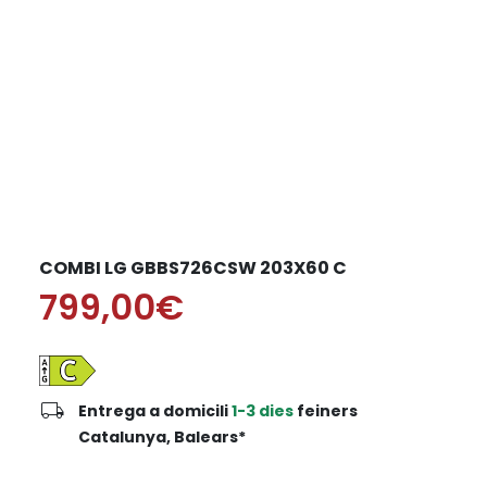
COMBI LG GBBS726CSW 203X60 C
799,00€
local_shipping
Entrega a domicili
1-3 dies
feiners
Catalunya, Balears*