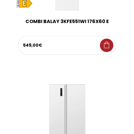
COMBI BALAY 3KFE551WI 176X60 E
shopping_bag
549,00€