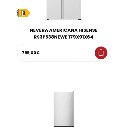
NEVERA AMERICANA HISENSE
RS3P538NEWE 179X91X64
shopping_bag
799,00€