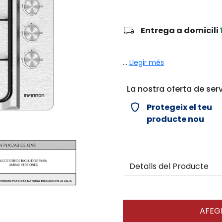
local_shipping
Entrega a domicili
...
Llegir més
La nostra oferta de serv
verified_user
Protegeix el teu
producte nou
Detalls del Producte
AFEGI