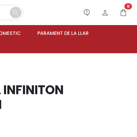
unr
0
contact_support
person
shopping_bag
search
DOMESTIC
PARAMENT DE LA LLAR
 INFINITON
I