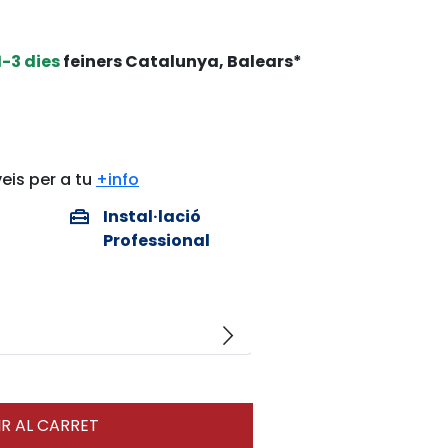
1-3 dies
feiners Catalunya, Balears*
eis per a tu
+info
home_repair_service
Instal·lació
Professional
arrow_forward_ios
R AL CARRET