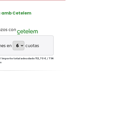
a amb Cetelem
azos con
mes en
cuotas
/
Importe total adeudado
112,70 €
/
TIN
s