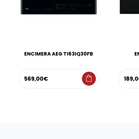
ENCIMERA AEG TI63IQ30FB
E
shopping_bag
569,00€
189,