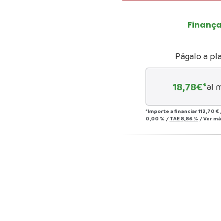
Finanç
Págalo a pl
18,78
€*
al 
*Importe a financiar
112,70 €
0,00 %
/
TAE
8,86 %
/
Ver má