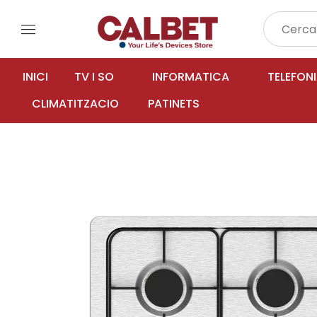
menu
INICI
TV I SO
INFORMATICA
TELEFON
CLIMATITZACIO
PATINETS