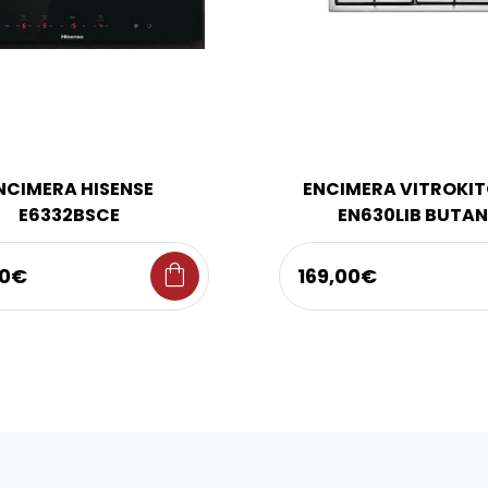
NCIMERA HISENSE
ENCIMERA VITROKI
E6332BSCE
EN630LIB BUTA
shopping_bag
00€
169,00€