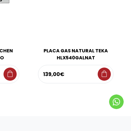
TCHEN
PLACA GAS NATURAL TEKA
NO
HLX540GALNAT
shopping_bag
shopping_bag
139,00€