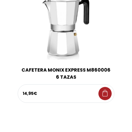
CAFETERA MONIX EXPRESS M860006
6 TAZAS
shopping_bag
14,95€