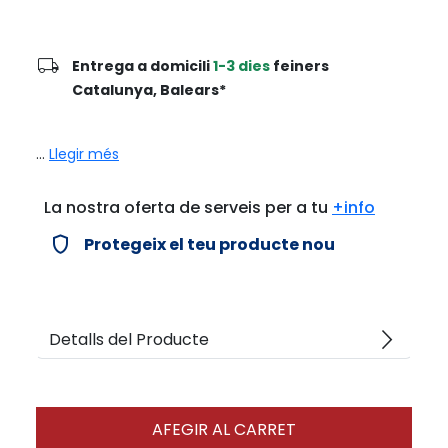
local_shipping
Entrega a domicili
1-3 dies
feiners
Catalunya, Balears*
...
Llegir més
La nostra oferta de serveis per a tu
+info
verified_user
Protegeix el teu producte nou
arrow_forward_ios
Detalls del Producte
AFEGIR AL CARRET