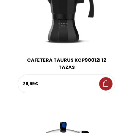
CAFETERA TAURUS KCP90012I 12
TAZAS
shopping_bag
29,99€