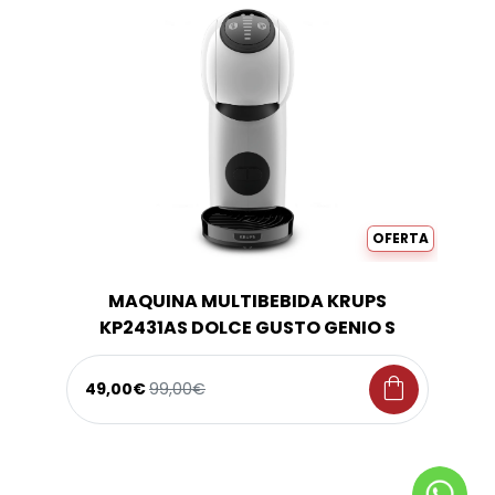
OFERTA
MAQUINA MULTIBEBIDA KRUPS
KP2431AS DOLCE GUSTO GENIO S
shopping_bag
49,00€
99,00€