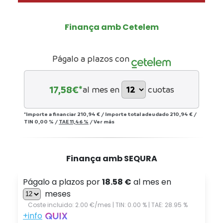
Finança amb Cetelem
Págalo a plazos con
17,58
€*
al mes en
cuotas
*Importe a financiar
210,94 €
/
Importe total adeudado
210,94 €
/
TIN
0,00 %
/
TAE
11,46 %
/
Ver más
Finança amb SEQURA