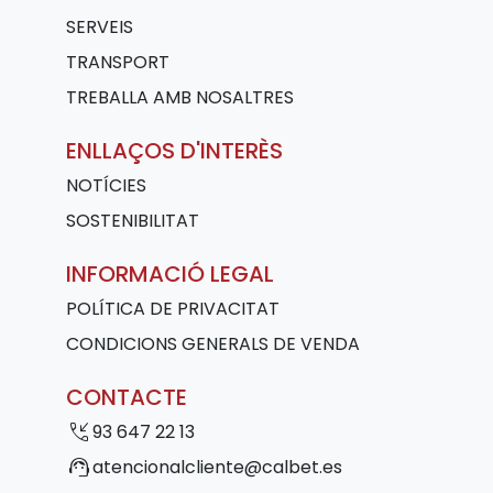
SERVEIS
TRANSPORT
TREBALLA AMB NOSALTRES
ENLLAÇOS D'INTERÈS
NOTÍCIES
SOSTENIBILITAT
INFORMACIÓ LEGAL
POLÍTICA DE PRIVACITAT
CONDICIONS GENERALS DE VENDA
CONTACTE
phone_callback
93 647 22 13
support_agent
atencionalcliente@calbet.es