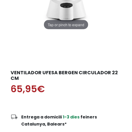
Tap or pinch to expand
VENTILADOR UFESA BERGEN CIRCULADOR 22
CM
65,95€
local_shipping
Entrega a domicili
1-3 dies
feiners
Catalunya, Balears*