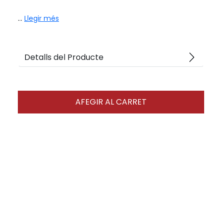
...
Llegir més
arrow_forward_ios
Detalls del Producte
AFEGIR AL CARRET