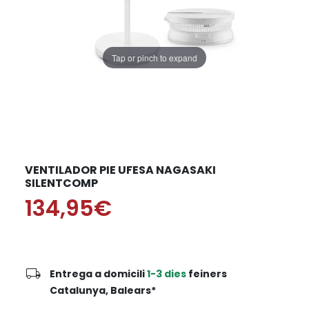
Tap or pinch to expand
VENTILADOR PIE UFESA NAGASAKI
SILENTCOMP
134,95€
local_shipping
Entrega a domicili
1-3 dies
feiners
Catalunya, Balears*