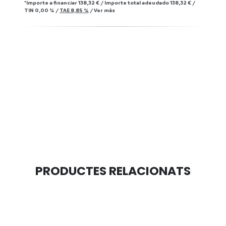
*Importe a financiar
138,32 €
/
Importe total adeudado
138,32 €
/
TIN
0,00 %
/
TAE
8,85 %
/
Ver más
PRODUCTES RELACIONATS