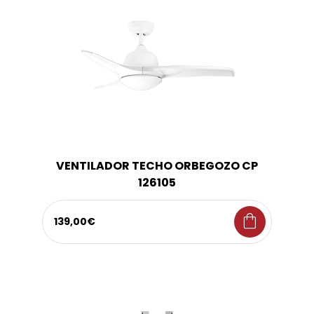
VENTILADOR TECHO ORBEGOZO CP
126105
shopping_bag
139,00€