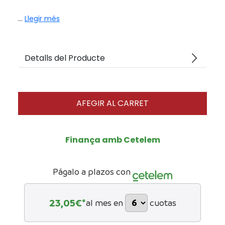
...
Llegir més
arrow_forward_ios
Detalls del Producte
AFEGIR AL CARRET
Finança amb Cetelem
Págalo a plazos con
23,05
€*
al mes en
cuotas