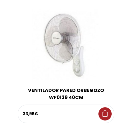
VENTILADOR PARED ORBEGOZO
WF0139 40CM
shopping_bag
33,95€