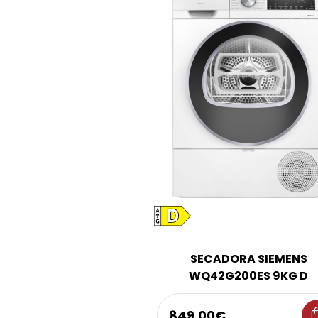
SECADORA SIEMENS
WQ42G200ES 9KG D
shoppi
849,00€