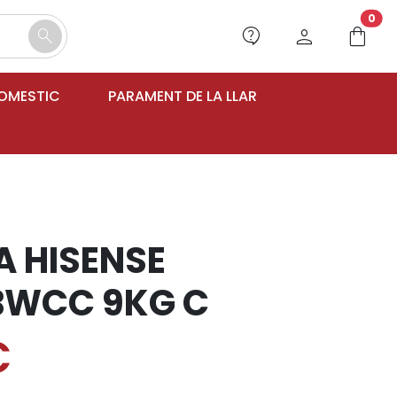
unr
0
contact_support
person
shopping_bag
search
DOMESTIC
PARAMENT DE LA LLAR
 HISENSE
BWCC 9KG C
€