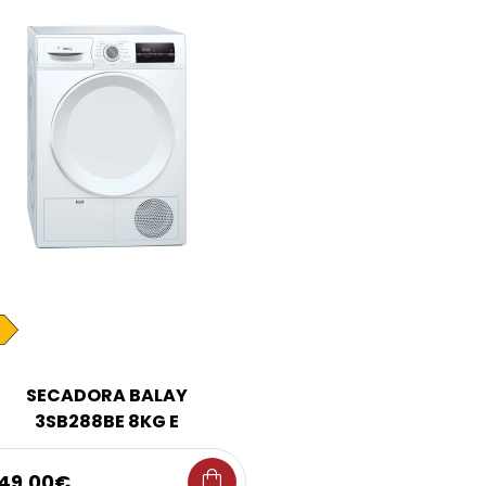
SECADORA BALAY
3SB288BE 8KG E
shopping_bag
49,00€