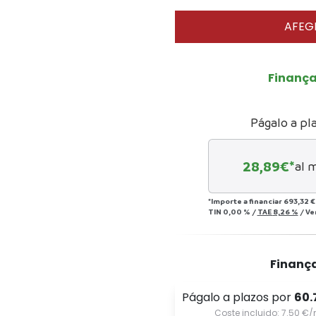
AFEGI
Finanç
Págalo a pl
28,89
€*
al 
*Importe a financiar
693,32 €
TIN
0,00 %
/
TAE
8,26 %
/
Ve
Finanç