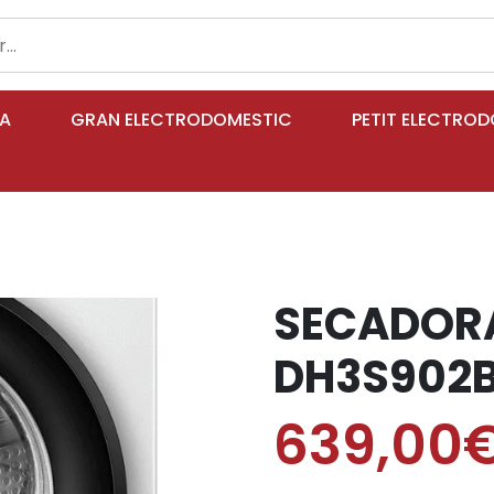
IA
GRAN ELECTRODOMESTIC
PETIT ELECTRO
SECADORA
DH3S902
639,00