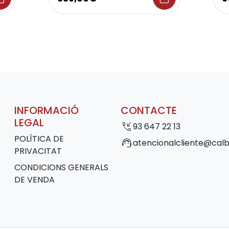
INFORMACIÓ
CONTACTE
LEGAL
phone_callback
93 647 22 13
POLÍTICA DE
support_agent
atencionalcliente@calb
PRIVACITAT
CONDICIONS GENERALS
DE VENDA