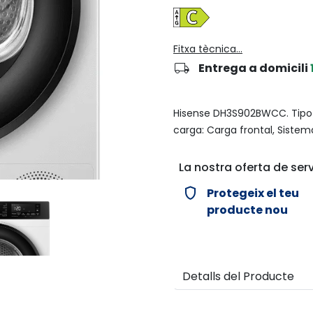
Fitxa tècnica...
local_shipping
Entrega a domicili
Hisense DH3S902BWCC. Tipo d
carga: Carga frontal, Sistema
La nostra oferta de serv
verified_user
Protegeix el teu
producte nou
Detalls del Producte