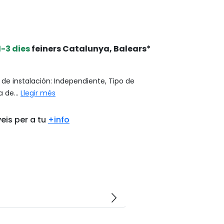
1-3 dies
feiners Catalunya, Balears*
e instalación: Independiente, Tipo de
 de...
Llegir més
eis per a tu
+info
arrow_forward_ios