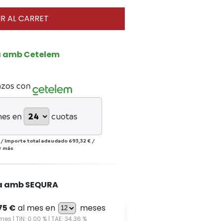
R AL CARRET
a amb Cetelem
azos con
mes en
cuotas
/
Importe total adeudado
693,32 €
/
r más
a amb SEQURA