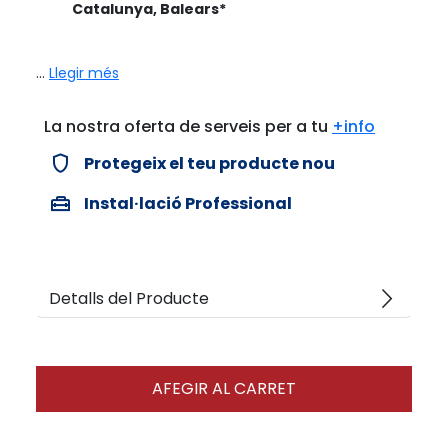
Catalunya, Balears*
...
Llegir més
La nostra oferta de serveis per a tu
+info
verified_user
Protegeix el teu producte nou
home_repair_service
Instal·lació Professional
arrow_forward_ios
Detalls del Producte
AFEGIR AL CARRET