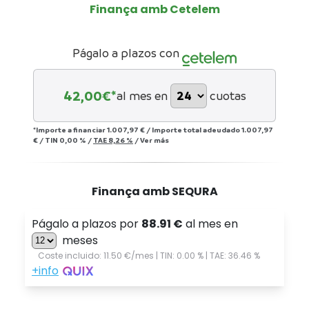
Finança amb Cetelem
Págalo a plazos con
42,00
€*
al mes en
cuotas
*Importe a financiar
1.007,97 €
/
Importe total adeudado
1.007,97
€
/
TIN
0,00 %
/
TAE
8,26 %
/
Ver más
Finança amb SEQURA