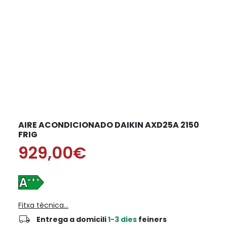
AIRE ACONDICIONADO DAIKIN AXD25A 2150
FRIG
929,00€
Fitxa tècnica...
local_shipping
Entrega a domicili
1-3 dies
feiners