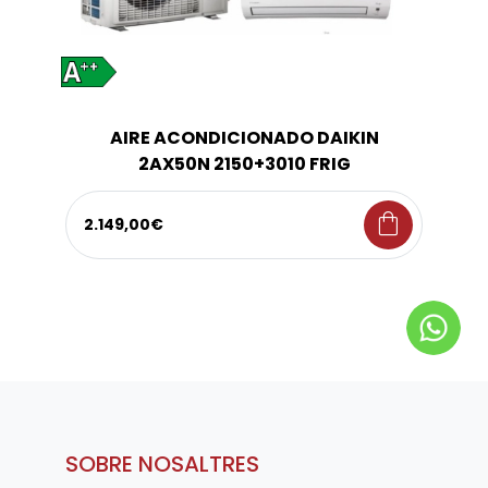
AIRE ACONDICIONADO DAIKIN
2AX50N 2150+3010 FRIG
shopping_bag
2.149,00€
SOBRE NOSALTRES