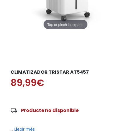
Tap or pinch to expand
CLIMATIZADOR TRISTAR AT5457
89,99€
local_shipping
Producte no disponible
...
Llegir més