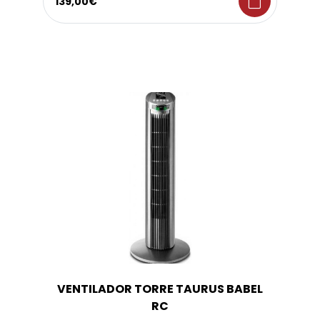
shopping_bag
139,00€
VENTILADOR TORRE TAURUS BABEL
RC