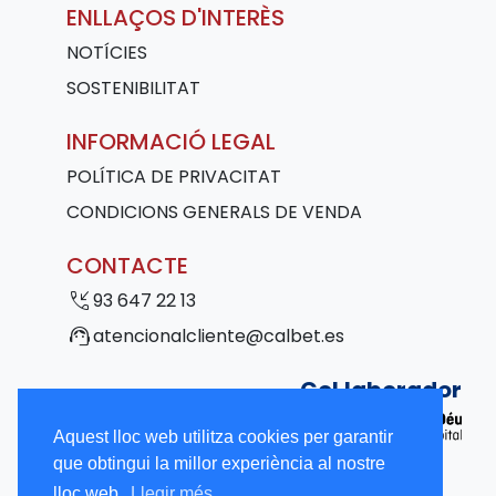
ENLLAÇOS D'INTERÈS
NOTÍCIES
SOSTENIBILITAT
INFORMACIÓ LEGAL
POLÍTICA DE PRIVACITAT
CONDICIONS GENERALS DE VENDA
CONTACTE
phone_callback
93 647 22 13
support_agent
atencionalcliente@calbet.es
Col·laborador
Aquest lloc web utilitza cookies per garantir
que obtingui la millor experiència al nostre
lloc web.
Llegir més