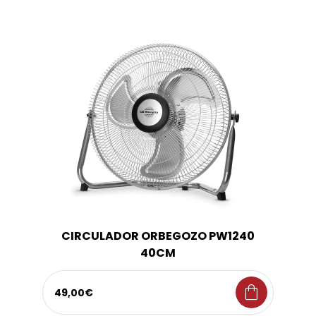
CIRCULADOR ORBEGOZO PW1240
40CM
shopping_bag
49,00€