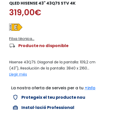
QLED HISENSE 43" 43Q7S STV 4K
319,00€
Fitxa tècnica...
local_shipping
Producte no disponible
Hisense 43Q7S. Diagonal de la pantalla: 109,2 cm
(43"), Resolución de la pantalla: 3840 x 2160...
Llegir més
La nostra oferta de serveis per a tu
+info
verified_user
Protegeix el teu producte nou
home_repair_service
Instal·lació Professional