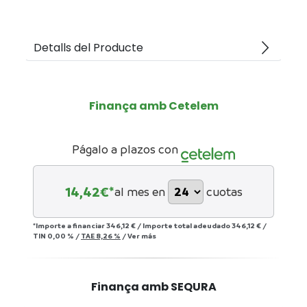
arrow_forward_ios
Detalls del Producte
Finança amb Cetelem
Págalo a plazos con
14,42
€*
al mes en
cuotas
*Importe a financiar
346,12 €
/
Importe total adeudado
346,12 €
/
TIN
0,00 %
/
TAE
8,26 %
/
Ver más
Finança amb SEQURA