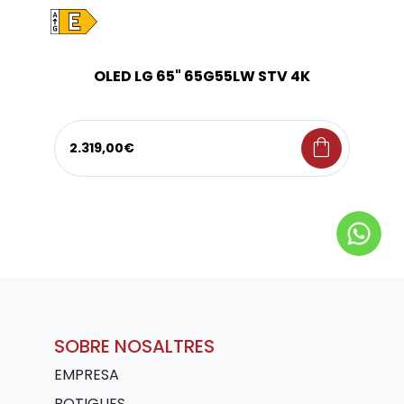
OLED LG 65" 65G55LW STV 4K
shopping_bag
2.319,00€
SOBRE NOSALTRES
EMPRESA
BOTIGUES