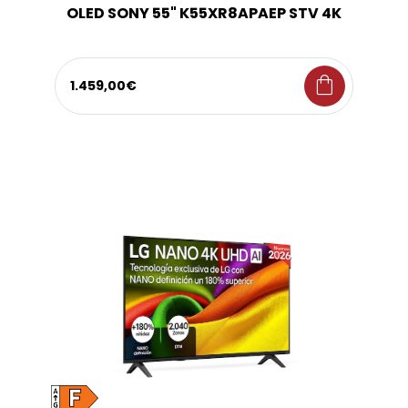
OLED SONY 55" K55XR8APAEP STV 4K
shopping_bag
1.459,00€