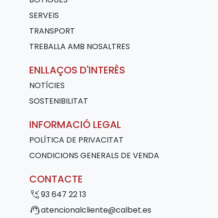
SERVEIS
TRANSPORT
TREBALLA AMB NOSALTRES
ENLLAÇOS D'INTERÈS
NOTÍCIES
SOSTENIBILITAT
INFORMACIÓ LEGAL
POLÍTICA DE PRIVACITAT
CONDICIONS GENERALS DE VENDA
CONTACTE
phone_callback
93 647 22 13
support_agent
atencionalcliente@calbet.es