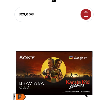
4K
shopping_bag
329,00€