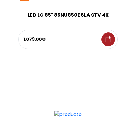
LED LG 85" 85NU850B6LA STV 4K
shopping_bag
1.079,00€