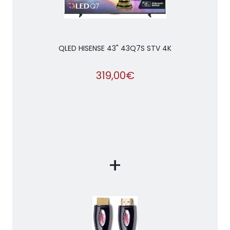
QLED HISENSE 43" 43Q7S STV 4K
319,00€
+