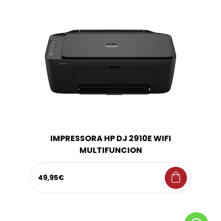
IMPRESSORA HP DJ 2910E WIFI
MULTIFUNCION
shopping_bag
49,95€