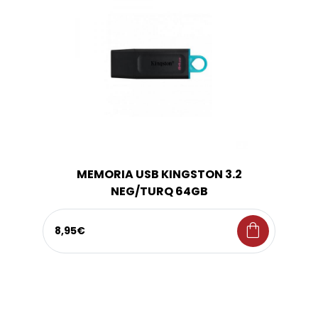
MEMORIA USB KINGSTON 3.2
NEG/TURQ 64GB
shopping_bag
8,95€