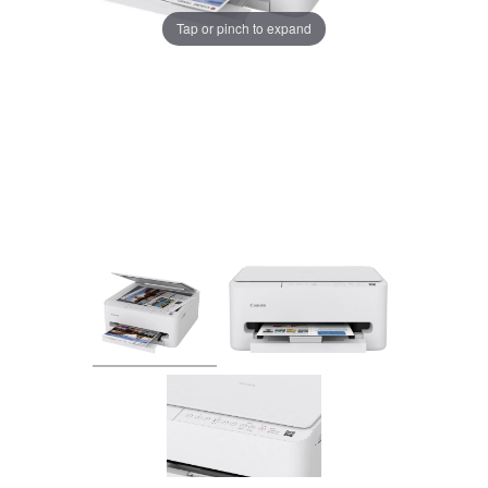
Tap or pinch to expand