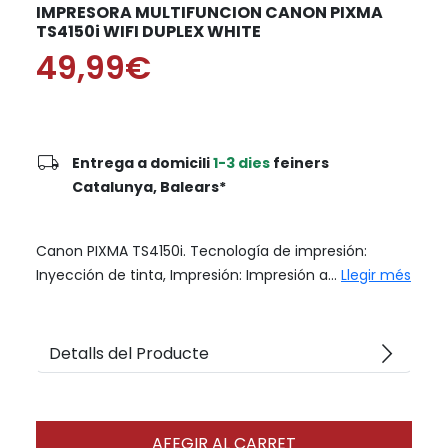
IMPRESORA MULTIFUNCION CANON PIXMA
TS4150i WIFI DUPLEX WHITE
49,99€
local_shipping
Entrega a domicili
1-3 dies
feiners
Catalunya, Balears*
Canon PIXMA TS4150i. Tecnología de impresión:
Inyección de tinta, Impresión: Impresión a...
Llegir més
arrow_forward_ios
Detalls del Producte
AFEGIR AL CARRET