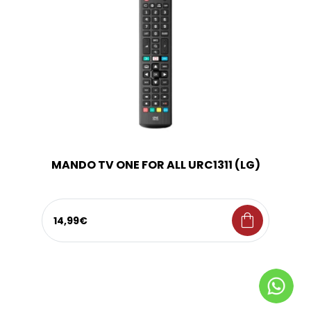
MANDO TV ONE FOR ALL URC1311 (LG)
shopping_bag
14,99€