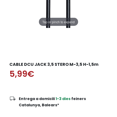
Tap or pinch to expand
CABLE DCU JACK 3,5 STERO M-3,5 H-1,5m
5,99€
local_shipping
Entrega a domicili
1-3 dies
feiners
Catalunya, Balears*