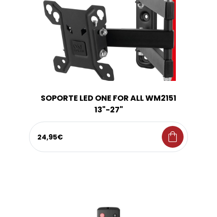
SOPORTE LED ONE FOR ALL WM2151
13"-27"
shopping_bag
24,95€