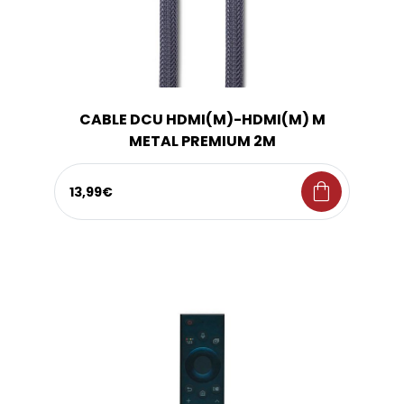
CABLE DCU HDMI(M)-HDMI(M) M
METAL PREMIUM 2M
shopping_bag
13,99€