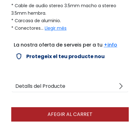
* Cable de audio stereo 3.5mm macho a stereo
3.5mm hembra.
* Carcasa de aluminio.
* Conectores...
Llegir més
La nostra oferta de serveis per a tu
+info
verified_user
Protegeix el teu producte nou
arrow_forward_ios
Detalls del Producte
AFEGIR AL CARRET